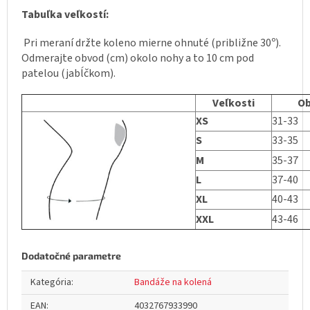
Tabuľka veľkostí:
Pri meraní držte koleno mierne ohnuté (približne 30º).
Odmerajte obvod (cm) okolo nohy a to 10 cm pod
patelou (jabĺčkom).
Veľkosti
Ob
XS
31-33
S
33-35
M
35-37
L
37-40
XL
40-43
XXL
43-46
Dodatočné parametre
Kategória
:
Bandáže na kolená
EAN
:
4032767933990