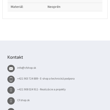
Materiál
:
Neoprén
Z
á
p
Kontakt
ä
t
info
@
cfshop.sk
i
e
+421 903 724 889 - E-shop a technická podpora
+421 908 024 911 - Realizácie a projekty
CFshop.sk