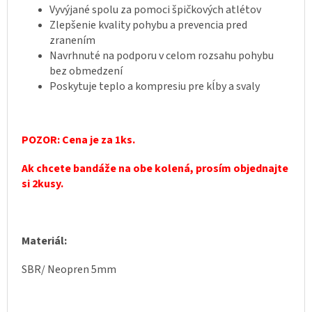
Vyvýjané spolu za pomoci špičkových atlétov
Zlepšenie kvality pohybu a prevencia pred
zranením
Navrhnuté na podporu v celom rozsahu pohybu
bez obmedzení
Poskytuje teplo a kompresiu pre kĺby a svaly
POZOR: Cena je za 1ks.
Ak chcete bandáže na obe kolená, prosím objednajte
si 2kusy.
Materiál:
SBR/ Neopren 5mm