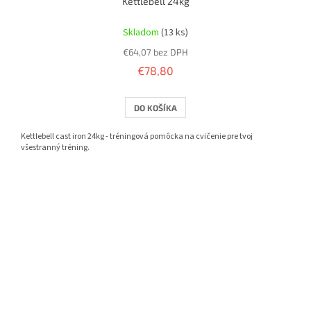
Kettlebell 24kg
Priemerné
hodnotenie
Skladom
(13 ks)
produktu
€64,07 bez DPH
je
5,0
€78,80
z
5
DO KOŠÍKA
hviezdičiek.
Kettlebell cast iron 24kg - tréningová pomôcka na cvičenie pre tvoj
všestranný tréning.