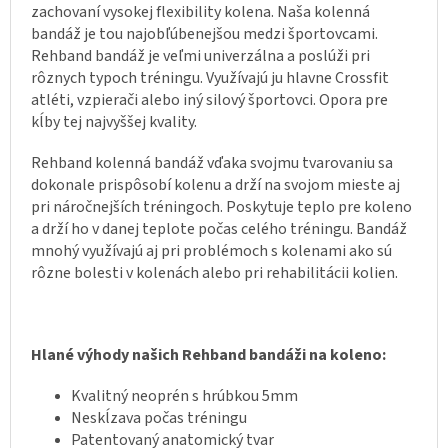
zachovaní vysokej flexibility kolena. Naša kolenná
bandáž je tou najobľúbenejšou medzi športovcami.
Rehband bandáž je veľmi univerzálna a poslúži pri
rôznych typoch tréningu. Využívajú ju hlavne Crossfit
atléti, vzpierači alebo iný silový športovci. Opora pre
kĺby tej najvyššej kvality.
Rehband kolenná bandáž vďaka svojmu tvarovaniu sa
dokonale prispôsobí kolenu a drží na svojom mieste aj
pri náročnejších tréningoch. Poskytuje teplo pre koleno
a drží ho v danej teplote počas celého tréningu. Bandáž
mnohý využívajú aj pri problémoch s kolenami ako sú
rôzne bolesti v kolenách alebo pri rehabilitácii kolien.
Hlané výhody našich Rehband bandáži na koleno:
Kvalitný neoprén s hrúbkou 5mm
Neskĺzava počas tréningu
Patentovaný anatomický tvar