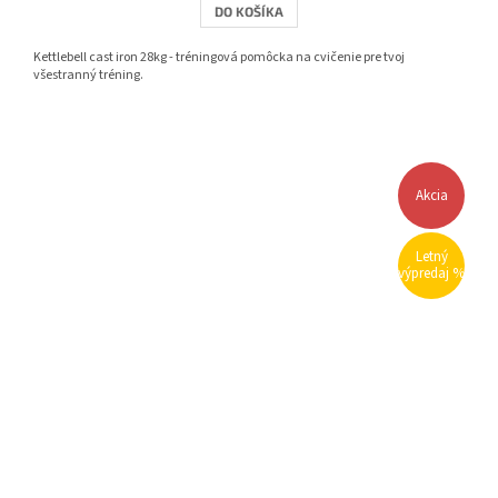
DO KOŠÍKA
Kettlebell cast iron 28kg - tréningová pomôcka na cvičenie pre tvoj
všestranný tréning.
Akcia
Letný
výpredaj %