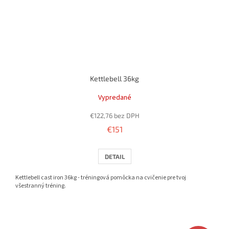
Kettlebell 36kg
Vypredané
€122,76 bez DPH
€151
DETAIL
Kettlebell cast iron 36kg - tréningová pomôcka na cvičenie pre tvoj
všestranný tréning.