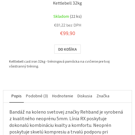
Kettlebell 32kg
Priemerné
hodnotenie
Skladom
(22 ks)
produktu
€81,22 bez DPH
je
5,0
€99,90
z
5
DO KOŠÍKA
hviezdičiek.
Kettlebell cast iron 32kg - tréningová pomôcka na cvičenie pre tvoj
všestranný tréning.
Popis
Podobné (3)
Hodnotenie
Diskusia
Značka
Bandáž na koleno svetovej značky Rehband je vyrobená
z kvalitného neoprénu 5mm. Línia RX poskytuje
dokonalú kombináciu kvalty a komfortu. Neoprén
poskytuje skvelú kompresiu a trvalú podporu pri