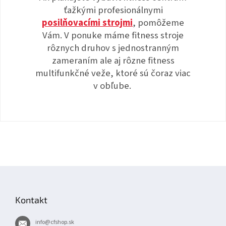
ťažkými profesionálnymi
posilňovacími strojmi
, pomôžeme
Vám. V ponuke máme fitness stroje
rôznych druhov s jednostranným
zameraním ale aj rôzne fitness
multifunkčné veže, ktoré sú čoraz viac
v obľube.
Z
á
p
Kontakt
ä
t
info
@
cfshop.sk