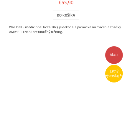
€55,90
DO KOŠÍKA
Wall Ball - medicinbal lopta 10kg je dokonalá pomôcka na cvičenie značky
AMREP FITNESS pre funkčný tréning.
Akcia
Letný
výpredaj %