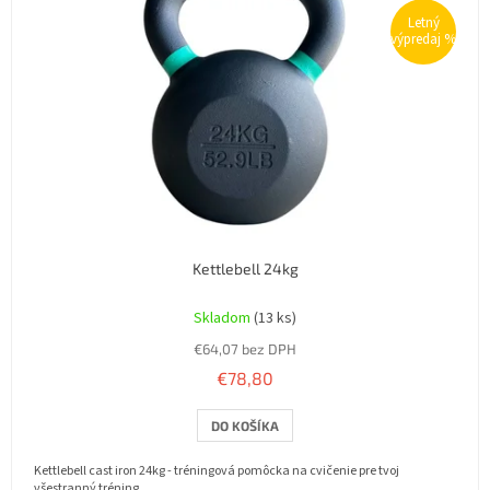
Letný
výpredaj %
Kettlebell 24kg
Priemerné
hodnotenie
Skladom
(13 ks)
produktu
€64,07 bez DPH
je
5,0
€78,80
z
5
DO KOŠÍKA
hviezdičiek.
Kettlebell cast iron 24kg - tréningová pomôcka na cvičenie pre tvoj
všestranný tréning.