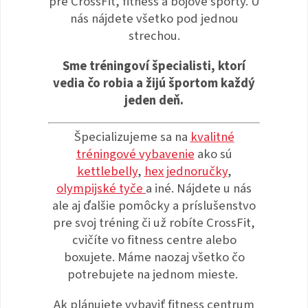
pre CrossFit, fitness a bojové športy. U
nás nájdete všetko pod jednou
strechou.
Sme tréningoví špecialisti, ktorí
vedia čo robia a žijú športom každý
jeden deň.
Špecializujeme sa na
kvalitné
tréningové vybavenie
ako sú
kettlebelly
,
hex jednoručky
,
olympijské tyče
a iné. Nájdete u nás
ale aj ďalšie pomôcky a príslušenstvo
pre svoj tréning či už robíte CrossFit,
cvičíte vo fitness centre alebo
boxujete. M
áme naozaj všetko čo
potrebujete na jednom mieste.
Ak plánujete vybaviť fitness centrum