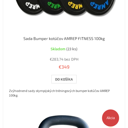
e
♥
Sada Bumper kotúčov AMREP FITNESS 100kg
Skladom
(23 ks)
€283,74 bez DPH
€349
DO KOŠÍKA
Zvýhodnené sady olympijských tréningových bumper kotúčov AMREP
100kg.
Akcia