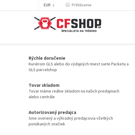
Prejsť
EUR
Prihlásenie
na
obsah
N
Rýchle doručenie
i
Kuriérom GLS alebo do výdajných miest siete Packeta a
GLS parcelshop
e
s
Tovar skladom
m
Tovar máme reálne skladom na našich predajniach
e
alebo centrále
l
Autorizovaný predajca
e
Sme overený a výhradný predajcovia všetkých
n
ponúkaných značiek
š