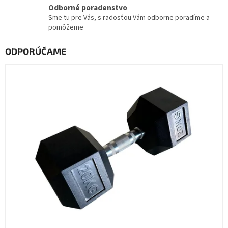
p
Odborné poradenstvo
Sme tu pre Vás, s radosťou Vám odborne poradíme a
o
pomôžeme
r
t
ODPORÚČAME
o
v
ý
o
b
c
h
o
d
,
m
i