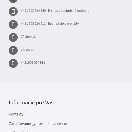
i
e
+421 903 724 889 - E-shop a technická podpora
+421 908 024 911 - Realizácie a projekty
CFshop.sk
cfshop.sk
+421908 024 911
Informácie pre Vás
Kontakty
Zariaďovanie gymov a fitness centier