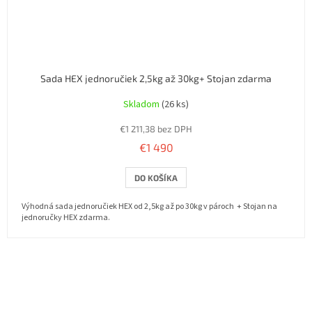
Sada HEX jednoručiek 2,5kg až 30kg+ Stojan zdarma
Skladom
(26 ks)
€1 211,38 bez DPH
€1 490
DO KOŠÍKA
Výhodná sada jednoručiek HEX od 2,5kg až po 30kg v pároch + Stojan na
jednoručky HEX zdarma.