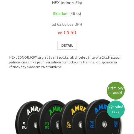
HEX jednoručky
l
u
Skladom
(46 ks)
j
od €3,66 bez DPH
e
€4,50
od
m
e
DETAIL
t
HEX JEDNORUČKY sú predávané po 1ks, ak chcete pár, zvoľte 2ks.Hexagon
o
jednoručná činka je univerzálnou pomôckou na tréning. K dispozícii sú
rôzne váhy skladom za atraktívne...
,
č
o
Prémiový
produkt
r
o
Výhodná
sada
b
í
m