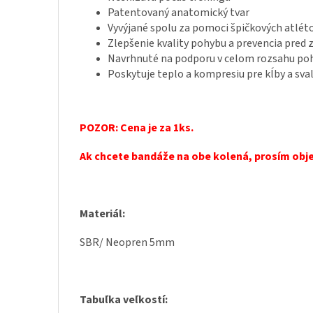
Patentovaný anatomický tvar
Vyvýjané spolu za pomoci špičkových atlét
Zlepšenie kvality pohybu a prevencia pred
Navrhnuté na podporu v celom rozsahu p
Poskytuje teplo a kompresiu pre kĺby a sva
POZOR: Cena je za 1ks.
Ak chcete bandáže na obe kolená, prosím obje
Materiál:
SBR/ Neopren 5mm
Tabuľka veľkostí: