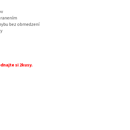
ov
 zranením
ohybu bez obmedzení
ly
dnajte si 2kusy.