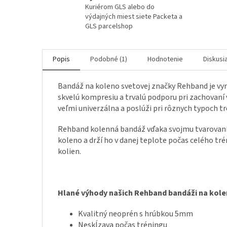
Kuriérom GLS alebo do
výdajných miest siete Packeta a
GLS parcelshop
Popis
Podobné (1)
Hodnotenie
Diskusi
Bandáž na koleno svetovej značky Rehband je vy
skvelú kompresiu a trvalú podporu pri zachovaní
veľmi univerzálna a poslúži pri rôznych typoch trén
Rehband kolenná bandáž vďaka svojmu tvarovaniu 
koleno a drží ho v danej teplote počas celého tr
kolien.
Hlané výhody našich Rehband bandáži na kole
Kvalitný neoprén s hrúbkou 5mm
Neskĺzava počas tréningu