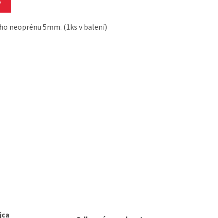
A
ho neoprénu 5mm. (1ks v balení)
jca