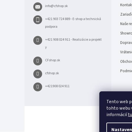
t
Kontak
info
@
cfshop.sk
i
e
Zariaďo
+421 903 724 889 - E-shop a technická
Naše re
podpora
Showro
+421 908 024 911 - Realizácie a projekt
Doprava
y
Vráteni
CFshop.sk
Obchod
Podmie
cfshop.sk
+421908 024 911
Tento web p
tohto webu v
informácií
t
Nastaven