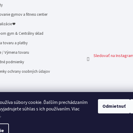
ty
vanie gymov a fitness centier
alizácie ❤
om gym & Centrálny sklad
 tovaru a platby
e / Výmena tovaru
Sledovať na Instagra
né podmienky
nky ochrany osobných údajov
oužíva súbory cookie. Ďalším prechádzaním
Odmietnuť
yjadrujete súhlas s ich používaním. Viac
u
.
ie