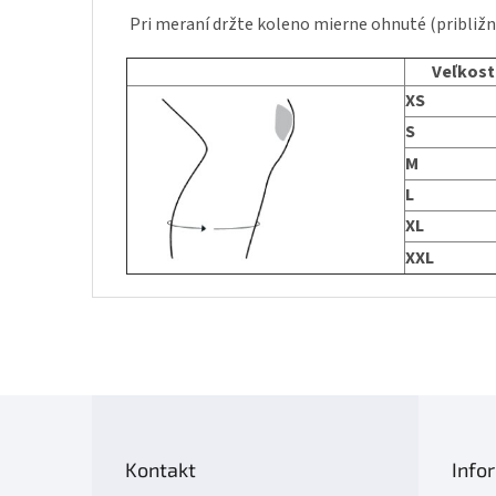
Pri meraní držte koleno mierne ohnuté (približn
Veľkost
XS
S
M
L
XL
XXL
Z
á
p
Kontakt
Info
ä