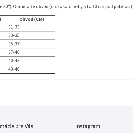
e 30º). Odmerajte obvod (cm) okolo nohy a to 10 cm pod patelou 
i
Obvod (CM)
31-33
33-35
35-37
37-40
40-43
43-46
rmácie pre Vás
Instagram