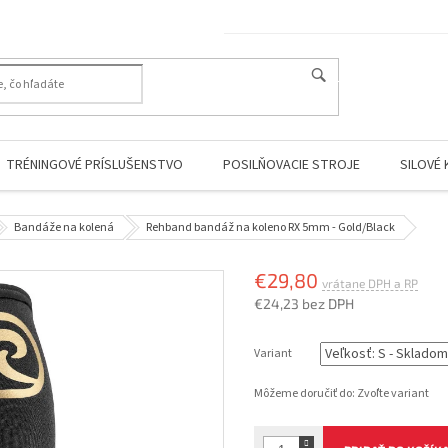
HĽADAŤ
TRÉNINGOVÉ PRÍSLUŠENSTVO
POSILŇOVACIE STROJE
SILOVÉ 
Bandáže na kolená
Rehband bandáž na koleno RX 5mm - Gold/Black
€29,80
€24,23 bez DPH
Jednotková
cena:
Variant
Môžeme doručiť do:
Zvoľte variant