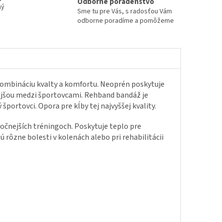
Odborné poradenstvo
ný
Sme tu pre Vás, s radosťou Vám
odborne poradíme a pomôžeme
kombináciu kvalty a komfortu. Neoprén poskytuje
nejšou medzi športovcami. Rehband bandáž je
 športovci. Opora pre kĺby tej najvyššej kvality.
očnejších tréningoch. Poskytuje teplo pre
 rôzne bolesti v kolenách alebo pri rehabilitácii