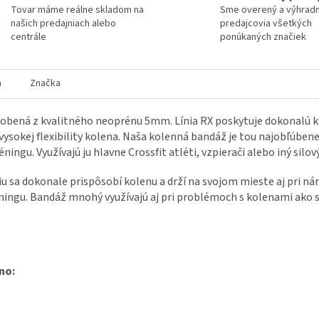
Tovar máme reálne skladom na
Sme overený a výhrad
našich predajniach alebo
predajcovia všetkých
centrále
ponúkaných značiek
a
Značka
robená z kvalitného neoprénu 5mm. Línia RX poskytuje dokonalú 
 vysokej flexibility kolena. Naša kolenná bandáž je tou najobľúbe
ingu. Využívajú ju hlavne Crossfit atléti, vzpierači alebo iný silový
sa dokonale prispôsobí kolenu a drží na svojom mieste aj pri nár
éningu. Bandáž mnohý využívajú aj pri problémoch s kolenami ako sú
no: