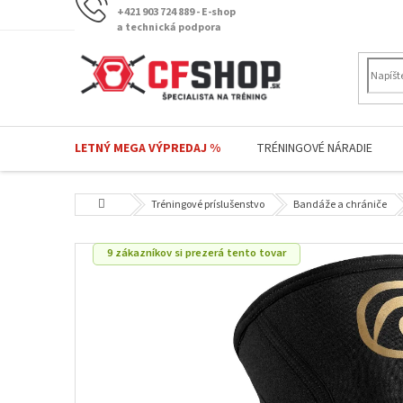
Prejsť
+421 903 724 889 - E-shop
na
a technická podpora
obsah
LETNÝ MEGA VÝPREDAJ %
TRÉNINGOVÉ NÁRADIE
Domov
Tréningové príslušenstvo
Bandáže a chrániče