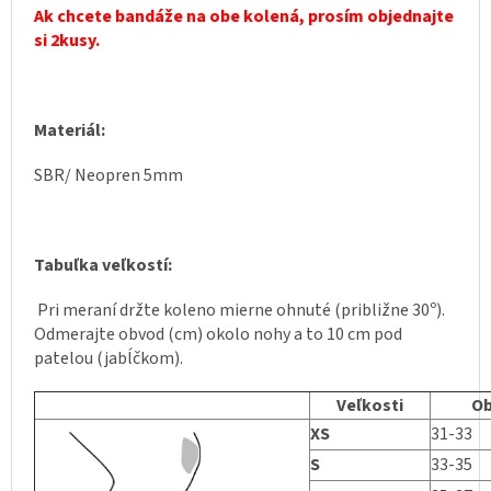
Ak chcete bandáže na obe kolená, prosím objednajte
si 2kusy.
Materiál:
SBR/ Neopren 5mm
Tabuľka veľkostí:
Pri meraní držte koleno mierne ohnuté (približne 30º).
Odmerajte obvod (cm) okolo nohy a to 10 cm pod
patelou (jabĺčkom).
Veľkosti
Ob
XS
31-33
S
33-35