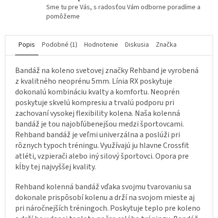
Sme tu pre Vás, s radosťou Vám odborne poradíme a
pomôžeme
Popis
Podobné (1)
Hodnotenie
Diskusia
Značka
Bandáž na koleno svetovej značky Rehband je vyrobená
z kvalitného neoprénu 5mm. Línia RX poskytuje
dokonalú kombináciu kvalty a komfortu. Neoprén
poskytuje skvelú kompresiu a trvalú podporu pri
zachovaní vysokej flexibility kolena. Naša kolenná
bandáž je tou najobľúbenejšou medzi športovcami.
Rehband bandáž je veľmi univerzálna a poslúži pri
rôznych typoch tréningu. Využívajú ju hlavne Crossfit
atléti, vzpierači alebo iný silový športovci. Opora pre
kĺby tej najvyššej kvality.
Rehband kolenná bandáž vďaka svojmu tvarovaniu sa
dokonale prispôsobí kolenu a drží na svojom mieste aj
pri náročnejších tréningoch. Poskytuje teplo pre koleno