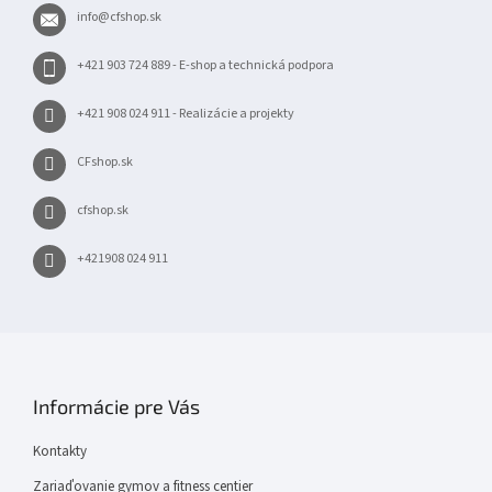
t
info
@
cfshop.sk
i
e
+421 903 724 889 - E-shop a technická podpora
+421 908 024 911 - Realizácie a projekty
CFshop.sk
cfshop.sk
+421908 024 911
Informácie pre Vás
Kontakty
Zariaďovanie gymov a fitness centier