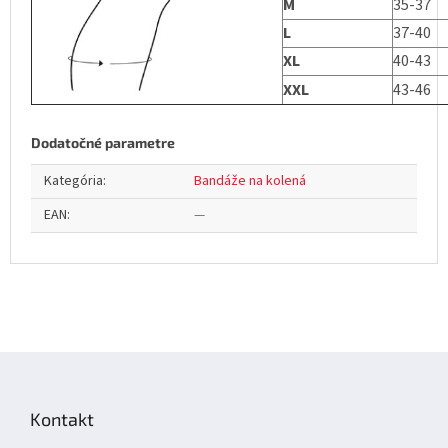
M
35-37
L
37-40
XL
40-43
XXL
43-46
Dodatočné parametre
Kategória
:
Bandáže na kolená
EAN
:
—
Z
á
p
Kontakt
ä