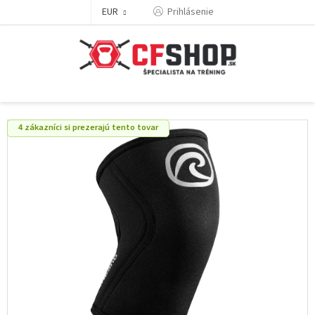
Prejsť
EUR
Prihlásenie
na
obsah