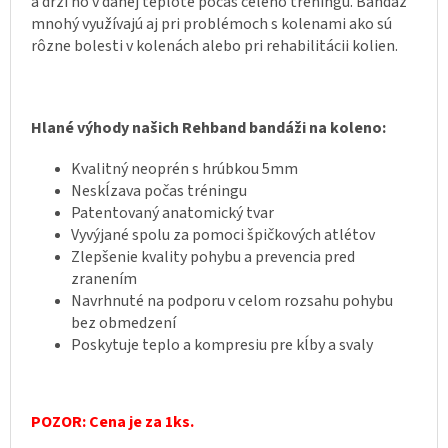
a drží ho v danej teplote počas celého tréningu. Bandáž
mnohý využívajú aj pri problémoch s kolenami ako sú
rôzne bolesti v kolenách alebo pri rehabilitácii kolien.
Hlané výhody našich Rehband bandáži na koleno:
Kvalitný neoprén s hrúbkou 5mm
Neskĺzava počas tréningu
Patentovaný anatomický tvar
Vyvýjané spolu za pomoci špičkových atlétov
Zlepšenie kvality pohybu a prevencia pred
zranením
Navrhnuté na podporu v celom rozsahu pohybu
bez obmedzení
Poskytuje teplo a kompresiu pre kĺby a svaly
POZOR: Cena je za 1ks.