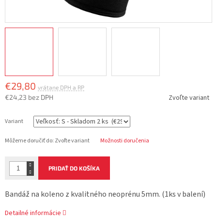
€29,80
€24,23 bez DPH
Zvoľte variant
Jednotková
cena:
Variant
Môžeme doručiť do:
Zvoľte variant
Možnosti doručenia
PRIDAŤ DO KOŠÍKA
Bandáž na koleno z kvalitného neoprénu 5mm. (1ks v balení)
Detailné informácie