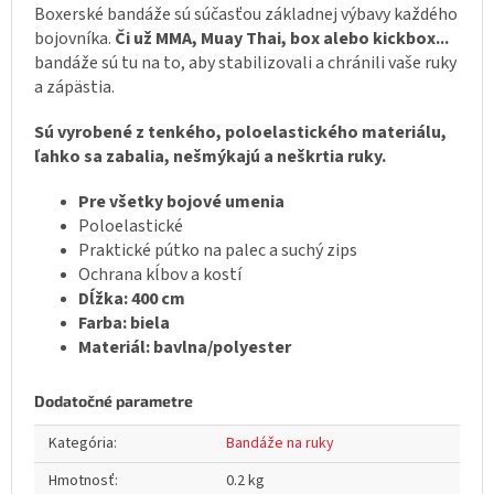
Boxerské bandáže sú súčasťou základnej výbavy každého
bojovníka.
Či už MMA, Muay Thai, box alebo kickbox...
bandáže sú tu na to, aby stabilizovali a chránili vaše ruky
a zápästia.
Sú vyrobené z tenkého, poloelastického materiálu,
ľahko sa zabalia, nešmýkajú a neškrtia ruky.
Pre všetky bojové umenia
Poloelastické
Praktické pútko na palec a suchý zips
Ochrana kĺbov a kostí
Dĺžka: 400 cm
Farba: biela
Materiál: bavlna/polyester
Dodatočné parametre
Kategória
:
Bandáže na ruky
Hmotnosť
:
0.2 kg