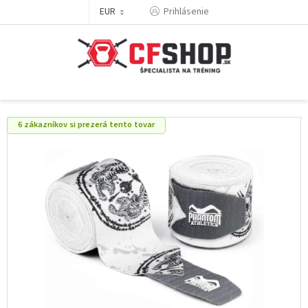
Prejsť
EUR
Prihlásenie
na
obsah