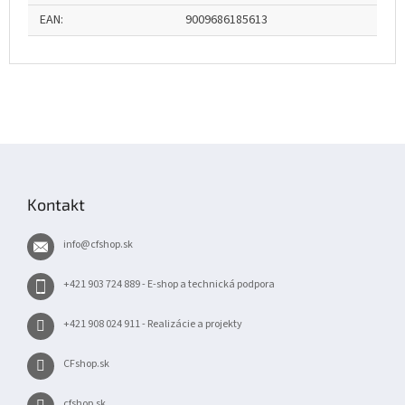
EAN
:
9009686185613
Z
á
p
Kontakt
ä
t
info
@
cfshop.sk
i
e
+421 903 724 889 - E-shop a technická podpora
+421 908 024 911 - Realizácie a projekty
CFshop.sk
cfshop.sk