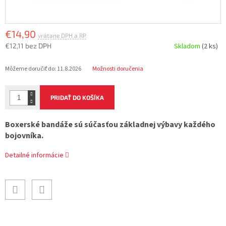
€14,90
€12,11 bez DPH
Skladom
(2 ks)
Jednotková
Môžeme doručiť do:
11.8.2026
Možnosti doručenia
cena:
PRIDAŤ DO KOŠÍKA
Boxerské bandáže sú súčasťou základnej výbavy každého
bojovníka.
Detailné informácie