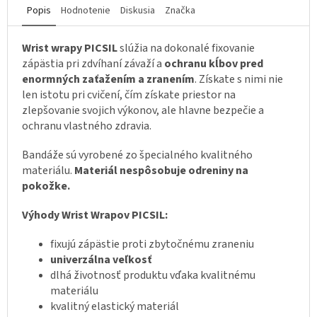
Popis
Hodnotenie
Diskusia
Značka
Wrist wrapy PICSIL
slúžia na dokonalé fixovanie
zápästia pri zdvíhaní závaží a
ochranu kĺbov pred
enormných zaťažením a zranením
. Získate s nimi nie
len istotu pri cvičení, čím získate priestor na
zlepšovanie svojich výkonov, ale hlavne bezpečie a
ochranu vlastného zdravia.
Bandáže sú vyrobené zo špecialného kvalitného
materiálu.
Materiál nespôsobuje odreniny na
pokožke.
Výhody Wrist Wrapov PICSIL:
fixujú zápästie proti zbytočnému zraneniu
univerzálna veľkosť
dlhá životnosť produktu vďaka kvalitnému
materiálu
kvalitný elastický materiál