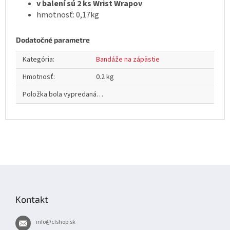
v balení sú 2 ks Wrist Wrapov
hmotnosť: 0,17kg
Dodatočné parametre
Kategória
:
Bandáže na zápästie
Hmotnosť
:
0.2 kg
Položka bola vypredaná…
Z
á
p
Kontakt
ä
t
info
@
cfshop.sk
i