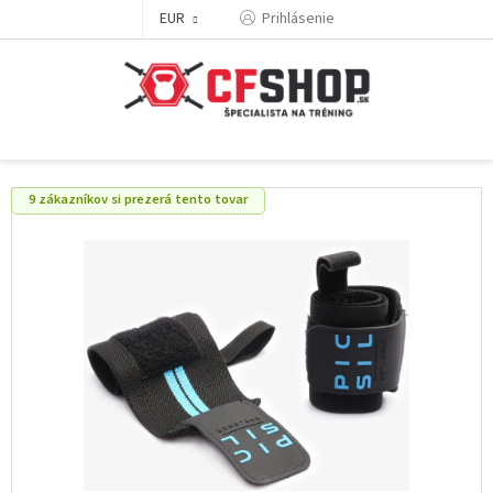
Prejsť
EUR
Prihlásenie
na
obsah