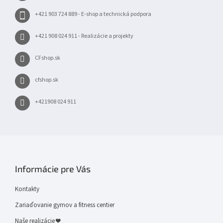
e
+421 903 724 889 - E-shop a technická podpora
+421 908 024 911 - Realizácie a projekty
CFshop.sk
cfshop.sk
+421908 024 911
Informácie pre Vás
Kontakty
Zariaďovanie gymov a fitness centier
Naše realizácie ❤