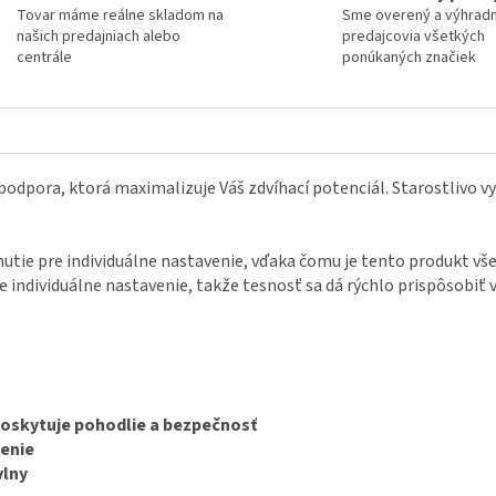
Tovar máme reálne skladom na
Sme overený a výhrad
našich predajniach alebo
predajcovia všetkých
centrále
ponúkaných značiek
 podpora, ktorá maximalizuje Váš zdvíhací potenciál. Starostlivo 
tie pre individuálne nastavenie, vďaka čomu je tento produkt vše
individuálne nastavenie, takže tesnosť sa dá rýchlo prispôsobiť v
poskytuje pohodlie a bezpečnosť
venie
vlny