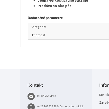
Jedna veľkosť sadne väčšine
Predáva sa ako pár
Dodatočné parametre
Kategória
:
Hmotnosť
:
Z
á
p
Kontakt
Info
ä
t
Kontak
info
@
cfshop.sk
i
e
Zariaďo
+421 903 724 889 - E-shop a technická