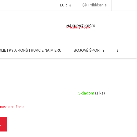
EUR
Prihlásenie
NÁKUPNÝ KOŠÍK
Prázdny košík
KLIETKY A KONŠTRUKCIE NA MIERU
BOJOVÉ ŠPORTY
BLOG
Skladom
(1 ks)
nosti doručenia
A