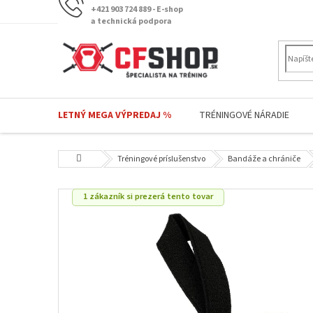
Prejsť
+421 903 724 889 - E-shop
na
a technická podpora
obsah
LETNÝ MEGA VÝPREDAJ %
TRÉNINGOVÉ NÁRADIE
Domov
Tréningové príslušenstvo
Bandáže a chrániče