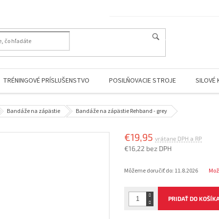
HĽADAŤ
TRÉNINGOVÉ PRÍSLUŠENSTVO
POSILŇOVACIE STROJE
SILOVÉ 
Bandáže na zápästie
Bandáže na zápästie Rehband - grey
€19,95
€16,22 bez DPH
Jednotková
Môžeme doručiť do:
11.8.2026
Mož
cena:
PRIDAŤ DO KOŠÍK