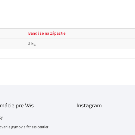
Bandáže na zápästie
5 kg
rmácie pre Vás
Instagram
ty
vanie gymov a fitness centier