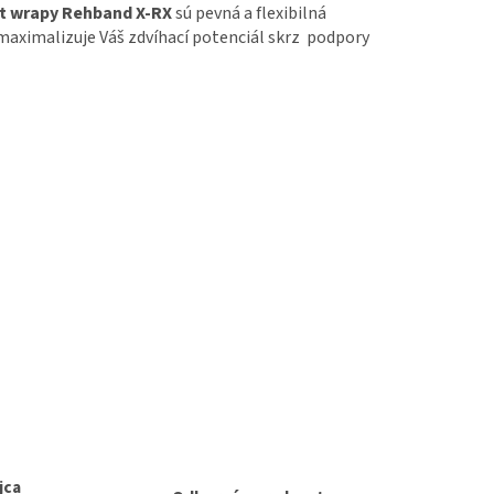
st wrapy Rehband X-RX
sú pevná a flexibilná
maximalizuje Váš zdvíhací potenciál skrz podpory
jca