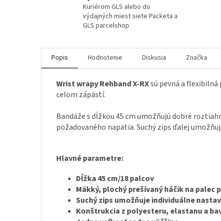
Kuriérom GLS alebo do
výdajných miest siete Packeta a
GLS parcelshop
Popis
Hodnotenie
Diskusia
Značka
Wrist wrapy Rehband X-RX
sú pevná a flexibilná
celom zápästí.
Bandáže s dĺžkou 45 cm umožňujú dobré roztiahnu
požadovaného napätia. Suchý zips ďalej umožňuje 
Hlavné parametre:
Dĺžka 45 cm/18 palcov
Mäkký, plochý prešívaný háčik na palec 
Suchý zips umožňuje individuálne nasta
Konštrukcia z polyesteru, elastanu a ba