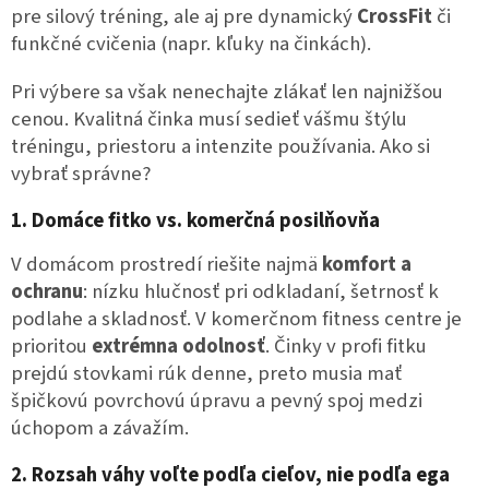
pre silový tréning, ale aj pre dynamický
CrossFit
či
funkčné cvičenia (napr. kľuky na činkách).
Pri výbere sa však nenechajte zlákať len najnižšou
cenou. Kvalitná činka musí sedieť vášmu štýlu
tréningu, priestoru a intenzite používania. Ako si
vybrať správne?
1. Domáce fitko vs. komerčná posilňovňa
V domácom prostredí riešite najmä
komfort a
ochranu
: nízku hlučnosť pri odkladaní, šetrnosť k
podlahe a skladnosť. V komerčnom fitness centre je
prioritou
extrémna odolnosť
. Činky v profi fitku
prejdú stovkami rúk denne, preto musia mať
špičkovú povrchovú úpravu a pevný spoj medzi
úchopom a závažím.
2. Rozsah váhy voľte podľa cieľov, nie podľa ega