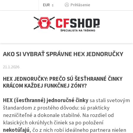
Prejsť
EUR
Prihlásenie
na
obsah
AKO SI VYBRAŤ SPRÁVNE HEX JEDNORUČKY
21.1.2026
HEX JEDNORUČKY: PREČO SÚ ŠESŤHRANNÉ ČINKY
KRÁĽOM KAŽDEJ FUNKČNEJ ZÓNY?
HEX (šesťhranné) jednoručné činky
sa stali svetovým
štandardom z prostého dôvodu: sú prakticky
nezničiteľné a dokonale stabilné. Na rozdiel od
klasických okrúhlych činiek sa po položení
nekotúľajú
, čo z nich robí ideálneho partnera nielen