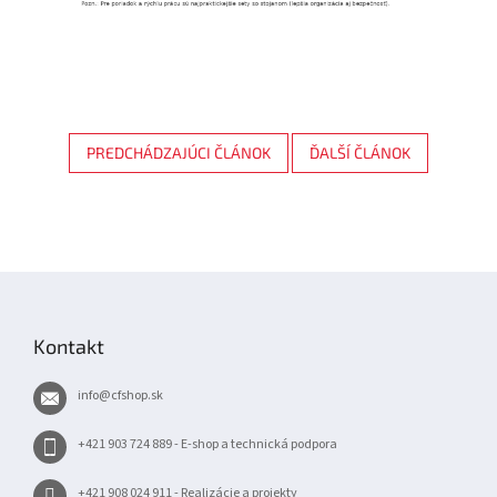
PREDCHÁDZAJÚCI ČLÁNOK
ĎALŠÍ ČLÁNOK
Z
á
p
Kontakt
ä
t
info
@
cfshop.sk
i
e
+421 903 724 889 - E-shop a technická podpora
+421 908 024 911 - Realizácie a projekty