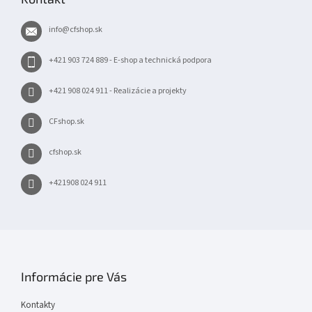
ä
t
info
@
cfshop.sk
i
e
+421 903 724 889 - E-shop a technická podpora
+421 908 024 911 - Realizácie a projekty
CFshop.sk
cfshop.sk
+421908 024 911
Informácie pre Vás
Kontakty