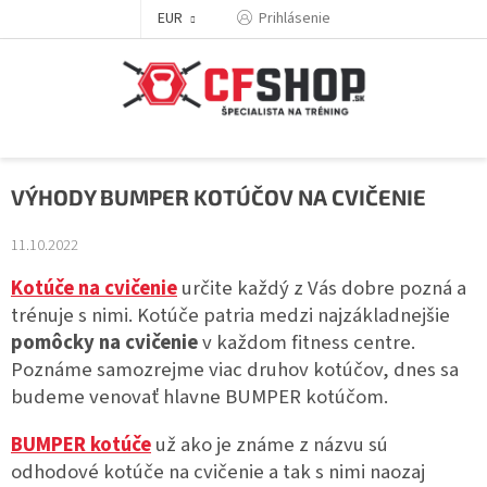
Prejsť
EUR
Prihlásenie
na
obsah
VÝHODY BUMPER KOTÚČOV NA CVIČENIE
11.10.2022
Kotúče na cvičenie
určite každý z Vás dobre pozná a
trénuje s nimi. Kotúče patria medzi najzákladnejšie
pomôcky na cvičenie
v každom fitness centre.
Poznáme samozrejme viac druhov kotúčov, dnes sa
budeme venovať hlavne BUMPER kotúčom.
BUMPER kotúče
už ako je známe z názvu sú
odhodové kotúče na cvičenie a tak s nimi naozaj