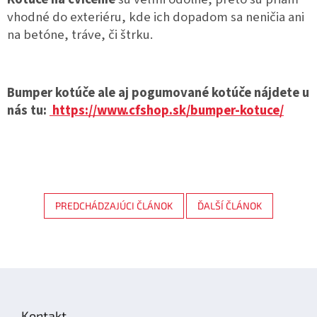
vhodné do exteriéru, kde ich dopadom sa neničia ani
na betóne, tráve, či štrku.
Bumper kotúče ale aj pogumované kotúče nájdete u
nás tu:
https://www.cfshop.sk/bumper-kotuce/
PREDCHÁDZAJÚCI ČLÁNOK
ĎALŠÍ ČLÁNOK
Z
á
p
Kontakt