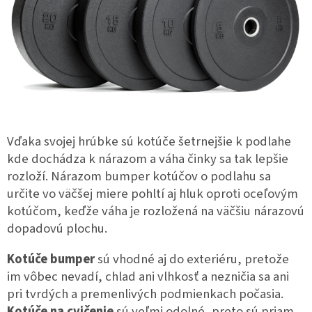
Vďaka svojej hrúbke sú kotúče šetrnejšie k podlahe
kde dochádza k nárazom a váha činky sa tak lepšie
rozloží. Nárazom bumper kotúčov o podlahu sa
určite vo väčšej miere pohltí aj hluk oproti oceľovým
kotúčom, keďže váha je rozložená na väčšiu nárazovú
dopadovú plochu.
Kotúče bumper
sú vhodné aj do exteriéru, pretože
im vôbec nevadí, chlad ani vlhkosť a nezničia sa ani
pri tvrdých a premenlivých podmienkach počasia.
Kotúče na cvičenie
sú veľmi odolné, preto sú priam