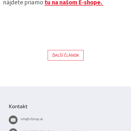
nájdete priamo
tu na našom E-shope.
ĎALŠÍ ČLÁNOK
Z
á
p
Kontakt
ä
t
info
@
cfshop.sk
i
e