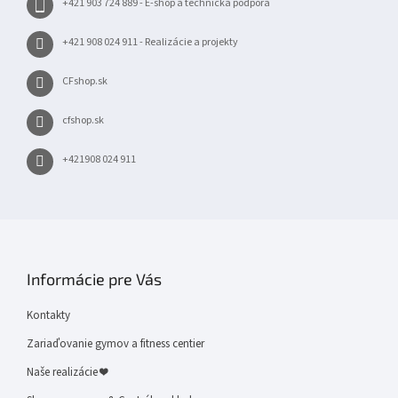
+421 903 724 889 - E-shop a technická podpora
+421 908 024 911 - Realizácie a projekty
CFshop.sk
cfshop.sk
+421908 024 911
Informácie pre Vás
Kontakty
Zariaďovanie gymov a fitness centier
Naše realizácie ❤