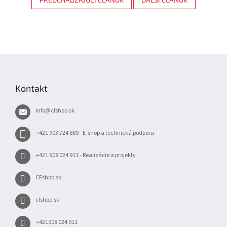
Z
á
p
Kontakt
ä
t
info
@
cfshop.sk
i
e
+421 903 724 889 - E-shop a technická podpora
+421 908 024 911 - Realizácie a projekty
CFshop.sk
cfshop.sk
+421908 024 911