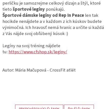
perličku je samozrejme celkový dizajn a štýl, ktoré
tieto
športové legíny
ponúkajú.
Športové dámske legíny od Rep In Peace
len tak
hocikde nenájdete a v každom z ich kúskov budete
výnimočná. Ich hravosť nemá hraníc a určite si každá
z Vás nájde svoj obľúbený kúsok :)
Legíny na svoj tréning nájdete
tu:
https://www.cfshop.sk/leginy/
Autor: Mária Mačupová - CrossFit atlét
PREDCHÁDZAJÚCI ČLÁNOK
ĎALŠÍ ČLÁNOK