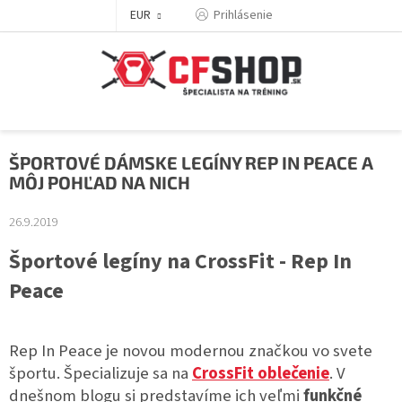
Prejsť
EUR
Prihlásenie
na
obsah
ŠPORTOVÉ DÁMSKE LEGÍNY REP IN PEACE A
MÔJ POHĽAD NA NICH
26.9.2019
Športové legíny na CrossFit - Rep In
Peace
Rep In Peace je novou modernou značkou vo svete
športu. Špecializuje sa na
CrossFit oblečenie
. V
dnešnom blogu si predstavíme ich veľmi
funkčné