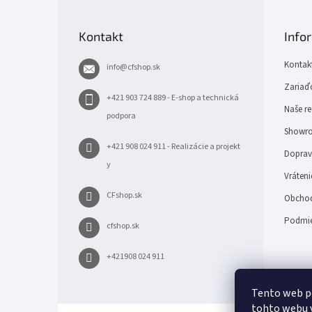
á
p
Kontakt
Info
ä
t
Kontak
info
@
cfshop.sk
i
e
Zariaďo
+421 903 724 889 - E-shop a technická
Naše re
podpora
Showro
+421 908 024 911 - Realizácie a projekt
Doprava
y
Vráteni
CFshop.sk
Obchod
Podmie
cfshop.sk
+421908 024 911
Tento web p
tohto webu v