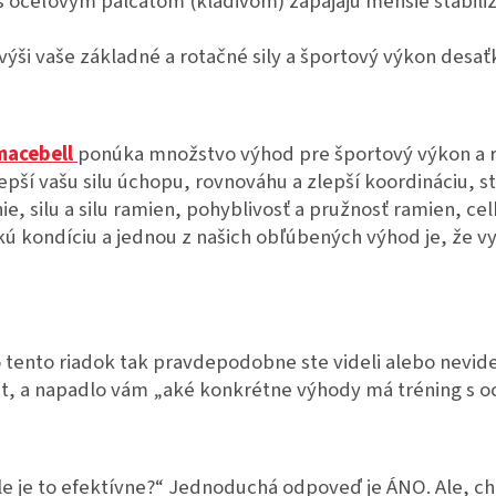
s oceľovým palcátom (kladivom) zapájajú menšie stabili
ýši vaše základné a rotačné sily a športový výkon desaťk
macebell
ponúka množstvo výhod pre športový výkon a re
pší vašu silu úchopu, rovnováhu a zlepší koordináciu, st
e, silu a silu ramien, pohyblivosť a pružnosť ramien, cel
kú kondíciu a jednou z našich obľúbených výhod je, že v
o tento riadok tak pravdepodobne ste videli alebo nevide
át, a napadlo vám „aké konkrétne výhody má tréning s 
ale je to efektívne?“ Jednoduchá odpoveď je ÁNO. Ale,