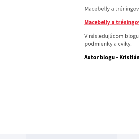
Macebelly a tréningové
Macebelly a tréningo
V následujúcom blogu
podmienky a cviky.
Autor blogu - Kristiá
Z