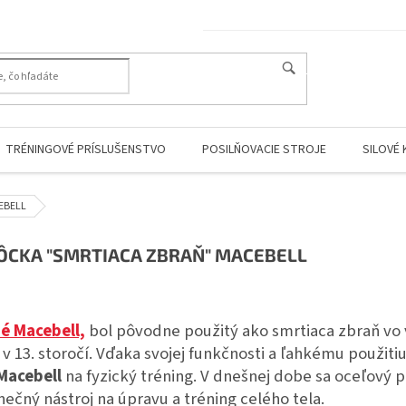
HĽADAŤ
TRÉNINGOVÉ PRÍSLUŠENSTVO
POSILŇOVACIE STROJE
SILOVÉ 
CEBELL
CKA "SMRTIACA ZBRAŇ" MACEBELL
é Macebell,
bol pôvodne použitý ako smrtiaca zbraň vo 
v 13. storočí.
Vďaka svojej funkčnosti a ľahkému použitiu
Macebell
na fyzický tréning.
V dnešnej dobe sa oceľový pa
čný nástroj na úpravu a tréning celého tela.