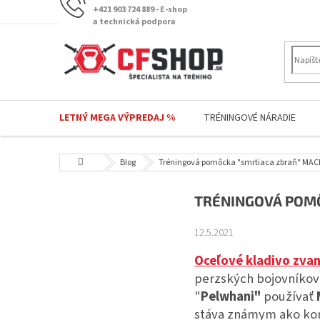
Prejsť
+421 903 724 889 - E-shop
na
a technická podpora
obsah
LETNÝ MEGA VÝPREDAJ %
TRÉNINGOVÉ NÁRADIE
Domov
Blog
Tréningová pomôcka "smrtiaca zbraň" MA
TRÉNINGOVÁ POMÔ
12.5.2021
Oceľové kladivo zvan
perzských bojovníkov 
"
Pelwhani"
používať
stáva známym ako kone