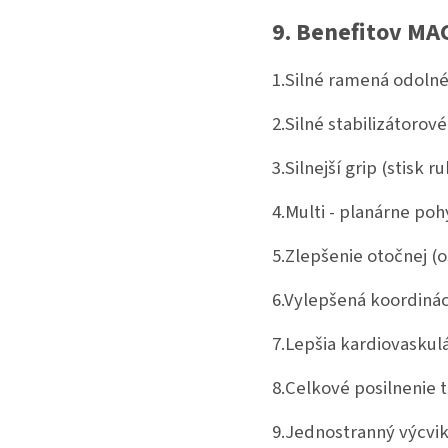
9. Benefitov MA
1.Silné ramená odolné
2.Silné stabilizátorové
3.Silnejší grip (stisk ru
4.Multi - planárne po
5.Zlepšenie otočnej (o
6.Vylepšená koordinác
7.Lepšia kardiovaskul
8.Celkové posilnenie t
9.Jednostranný výcvik