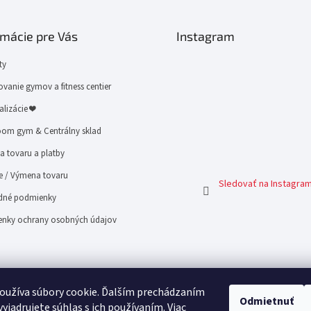
rmácie pre Vás
Instagram
ty
vanie gymov a fitness centier
alizácie ❤
om gym & Centrálny sklad
 tovaru a platby
e / Výmena tovaru
Sledovať na Instagra
né podmienky
nky ochrany osobných údajov
oužíva súbory cookie. Ďalším prechádzaním
Odmietnuť
yjadrujete súhlas s ich používaním. Viac