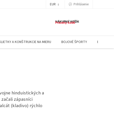
EUR
Prihlásenie
NÁKUPNÝ KOŠÍK
Prázdny košík
KLIETKY A KONŠTRUKCIE NA MIERU
BOJOVÉ ŠPORTY
BLOG
vojne hinduistických a
 začali zápasníci
lcát (kladivo) rýchlo