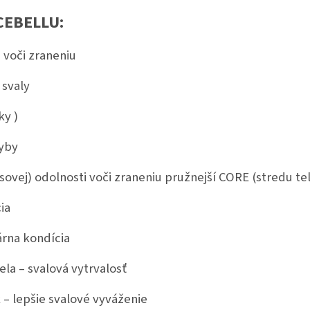
CEBELLU:
 voči zraneniu
 svaly
ky )
hyby
sovej) odolnosti voči zraneniu pružnejší CORE (stredu te
ia
árna kondícia
ela – svalová vytrvalosť
 – lepšie svalové vyváženie