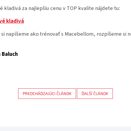
 kladivá za najlepšiu cenu v TOP kvalite nájdete tu:
vé kladivá
 si napíšeme ako trénovať s Macebellom, rozpíšeme si n
n Baluch
PREDCHÁDZAJÚCI ČLÁNOK
ĎALŠÍ ČLÁNOK