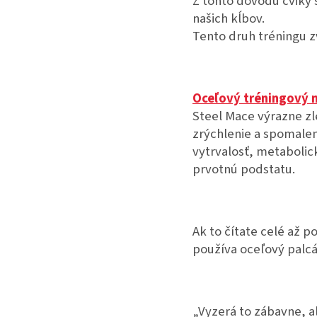
Z tohto dôvodu cviky 
našich kĺbov.
Tento druh tréningu zv
Oceľový tréningový 
Steel Mace výrazne zle
zrýchlenie a spomaleni
vytrvalosť, metabolic
prvotnú podstatu.
Ak to čítate celé až p
používa oceľový palc
„Vyzerá to zábavne, 