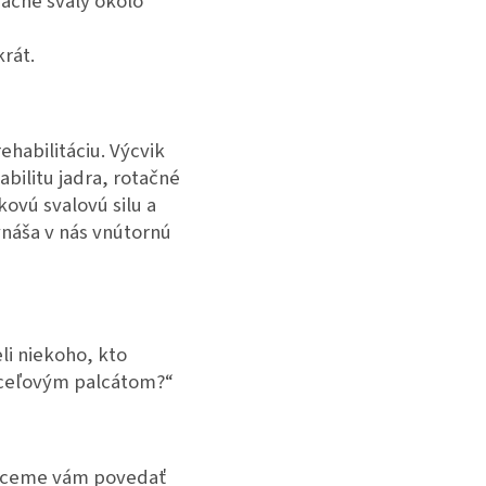
začné svaly okolo
rát.
habilitáciu. Výcvik
abilitu jadra, rotačné
kovú svalovú silu a
ynáša v nás vnútornú
li niekoho, kto
oceľovým palcátom?“
 chceme vám povedať