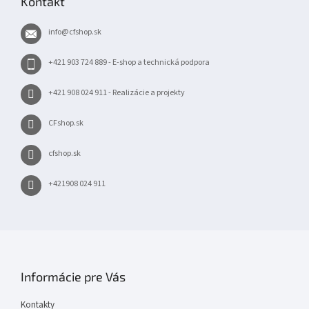
Kontakt
ä
t
info
@
cfshop.sk
i
e
+421 903 724 889 - E-shop a technická podpora
+421 908 024 911 - Realizácie a projekty
CFshop.sk
cfshop.sk
+421908 024 911
Informácie pre Vás
Kontakty