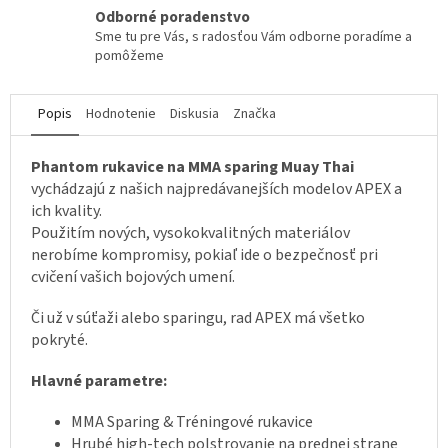
Odborné poradenstvo
Sme tu pre Vás, s radosťou Vám odborne poradíme a
pomôžeme
Popis
Hodnotenie
Diskusia
Značka
Phantom rukavice na MMA sparing
Muay Thai
vychádzajú z našich najpredávanejších modelov APEX a
ich kvality.
Použitím nových, vysokokvalitných materiálov
nerobíme kompromisy, pokiaľ ide o bezpečnosť pri
cvičení vašich bojových umení.
Či už v súťaži alebo sparingu, rad APEX má všetko
pokryté.
Hlavné parametre:
MMA Sparing & Tréningové rukavice
Hrubé high-tech polstrovanie na prednej strane