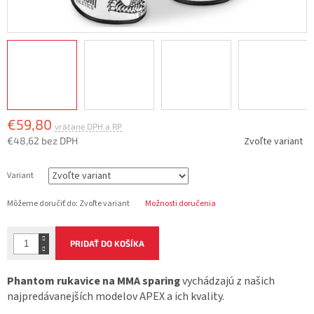
€59,80
€48,62 bez DPH
Zvoľte variant
Jednotková
cena:
Variant
Môžeme doručiť do:
Zvoľte variant
Možnosti doručenia
PRIDAŤ DO KOŠÍKA
Phantom rukavice na MMA sparing
vychádzajú z našich
najpredávanejších modelov APEX a ich kvality.