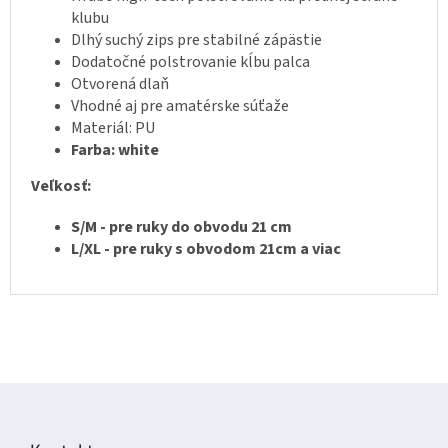
klubu
Dlhý suchý zips pre stabilné zápästie
Dodatočné polstrovanie kĺbu palca
Otvorená dlaň
Vhodné aj pre amatérske súťaže
Materiál: PU
Farba: white
Veľkosť:
S/M - pre ruky do obvodu 21 cm
L/XL - pre ruky s obvodom 21cm a viac
Z
á
p