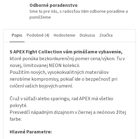
Odborné poradenstvo
Sme tu pre Vás, s radosťou Vám odborne poradíme a
pomôžeme
Popis
Podobné (4)
Hodnotenie
Diskusia
Značka
S APEX Fight Collection vám prinášame vybavenie,
ktoré ponúka bezkonkurenčný pomer cena/výkon. Tu v
novej, limitovanej NEON kolekcii.
Použitím nových, vysokokvalitných materiálov
nerobíme kompromisy, pokiaľ ide o bezpečnosť pri
cvičení vašich bojových umení.
Či už v súťaži alebo sparingu, rad APEX má všetko
pokryté.
Presvedčí nápadným dizajnom v čiernej a neónovo žltej
farbe.
Hlavné Parametre: