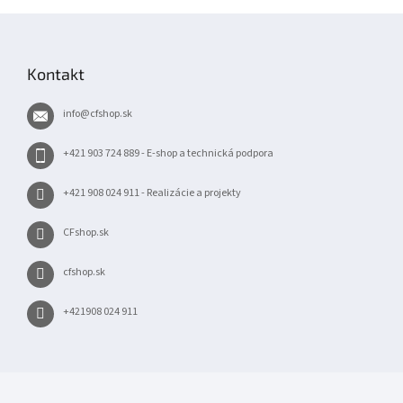
Z
á
p
Kontakt
ä
t
info
@
cfshop.sk
i
e
+421 903 724 889 - E-shop a technická podpora
+421 908 024 911 - Realizácie a projekty
CFshop.sk
cfshop.sk
+421908 024 911