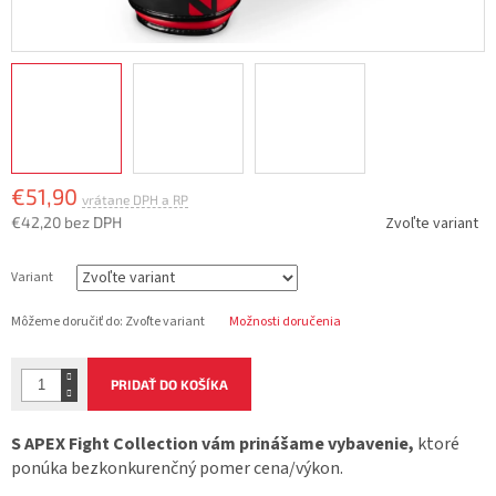
€51,90
€42,20 bez DPH
Zvoľte variant
Jednotková
cena:
Variant
Môžeme doručiť do:
Zvoľte variant
Možnosti doručenia
PRIDAŤ DO KOŠÍKA
S APEX Fight Collection vám prinášame vybavenie,
ktoré
ponúka bezkonkurenčný pomer cena/výkon.