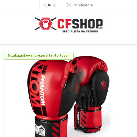
Prejsť
EUR
Prihlásenie
na
obsah