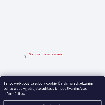
Sledovať na Instagrame
Facebook
Tento web používa súbory cookie. Ďalším prechádzaním
tohto webu vyjadrujete súhlas s ich používaním. Viac
informácií
tu
.