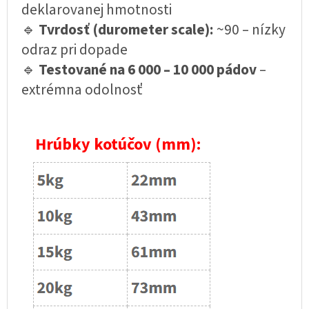
deklarovanej hmotnosti
🔹
Tvrdosť (durometer scale):
~90 – nízky
odraz pri dopade
🔹
Testované na 6 000 – 10 000 pádov
–
extrémna odolnosť
Hrúbky kotúčov (mm):