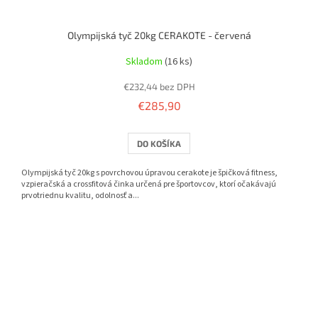
Olympijská tyč 20kg CERAKOTE - červená
Skladom
(16 ks)
€232,44 bez DPH
€285,90
DO KOŠÍKA
Olympijská tyč 20kg s povrchovou úpravou cerakote je špičková fitness,
vzpieračská a crossfitová činka určená pre športovcov, ktorí očakávajú
prvotriednu kvalitu, odolnosť a...