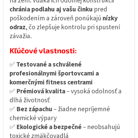
na zem. Vďaka ich odolnej konštrukcii
chránia podlahu aj vašu činku
pred
poškodením a zároveň ponúkajú
nízky
odraz
, čo zlepšuje kontrolu pri spustení
závažia.
Kľúčové vlastnosti:
✅
Testované a schválené
profesionálnymi športovcami a
komerčnými fitness centrami
✅
Prémiová kvalita
– vysoká odolnosť a
dlhá životnosť
✅
Bez zápachu
– žiadne nepríjemné
chemické výpary
✅
Ekologické a bezpečné
– neobsahujú
toxické zmäkčovadlá