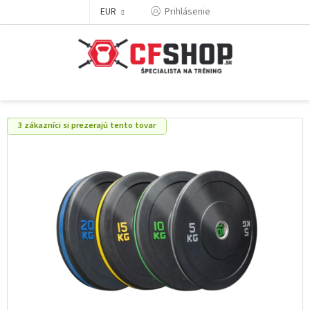
Prejsť
EUR
Prihlásenie
na
obsah