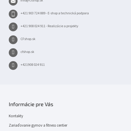
info
@
cfshop.sk
i
e
+421 903 724 889 - E-shop a technická podpora
+421 908 024 911 - Realizácie a projekty
CFshop.sk
cfshop.sk
+421908 024 911
Informácie pre Vás
Kontakty
Zariaďovanie gymov a fitness centier