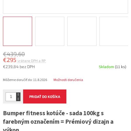
€439,60
€295
€239,84 bez DPH
Skladom
(11 ks)
Jednotková
Môžeme doručiť do:
11.8.2026
Možnosti doručenia
cena:
PRIDAŤ DO KOŠÍKA
Bumper fitness kotúče - sada 100kg s
farebným označením = Prémiový dizajn a
výkon.