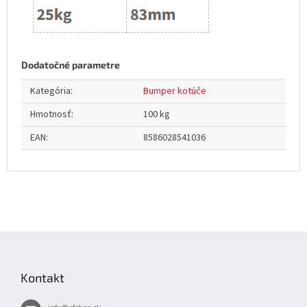
Dodatočné parametre
Kategória
:
Bumper kotúče
Hmotnosť
:
100 kg
EAN
:
8586028541036
Z
á
p
Kontakt
ä
t