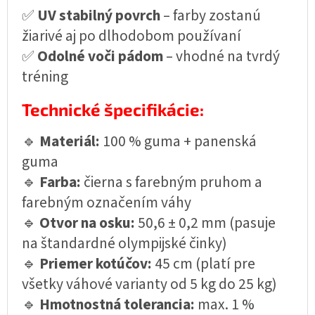
✅
UV stabilný povrch
– farby zostanú
žiarivé aj po dlhodobom používaní
✅
Odolné voči pádom
– vhodné na tvrdý
tréning
Technické špecifikácie:
🔹
Materiál:
100 % guma + panenská
guma
🔹
Farba:
čierna s farebným pruhom a
farebným označením váhy
🔹
Otvor na osku:
50,6 ± 0,2 mm (pasuje
na štandardné olympijské činky)
🔹
Priemer kotúčov:
45 cm (platí pre
všetky váhové varianty od 5 kg do 25 kg)
🔹
Hmotnostná tolerancia:
max. 1 %