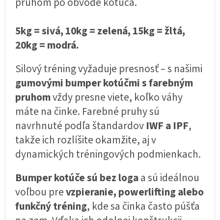
pruhom po obvode kotúča.
5kg = sivá, 10kg = zelená, 15kg = žltá,
20kg = modrá.
Silový tréning vyžaduje presnosť – s našimi
gumovými bumper kotúčmi s farebným
pruhom
vždy presne viete, koľko váhy
máte na činke. Farebné pruhy sú
navrhnuté podľa štandardov
IWF a IPF
,
takže ich rozlíšite okamžite, aj v
dynamických tréningových podmienkach.
Bumper kotúče sú bez loga
a sú ideálnou
voľbou pre
vzpieranie, powerlifting alebo
funkčný tréning
, kde sa činka často púšťa