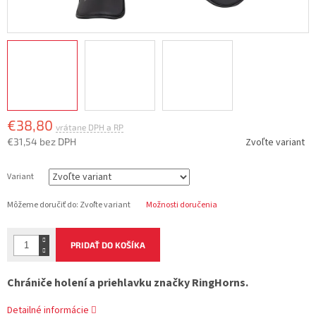
€38,80
€31,54 bez DPH
Zvoľte variant
Jednotková
cena:
Variant
Môžeme doručiť do:
Zvoľte variant
Možnosti doručenia
PRIDAŤ DO KOŠÍKA
Chrániče holení a priehlavku značky RingHorns.
Detailné informácie