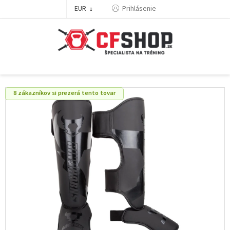
Prejsť
EUR
Prihlásenie
na
obsah