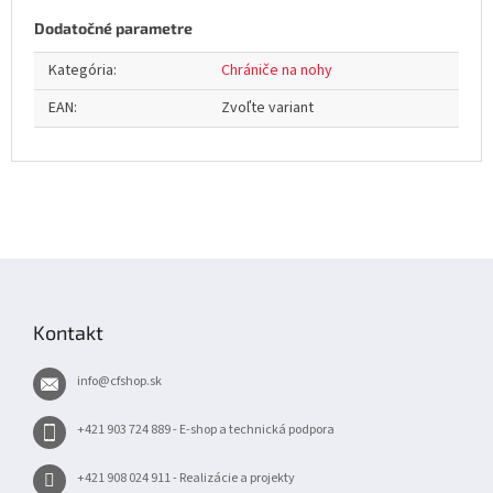
Dodatočné parametre
Kategória
:
Chrániče na nohy
EAN
:
Zvoľte variant
Z
á
p
Kontakt
ä
t
info
@
cfshop.sk
i
e
+421 903 724 889 - E-shop a technická podpora
+421 908 024 911 - Realizácie a projekty