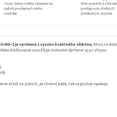
Tovar máme reálne skladom na
Sme overený a výhrad
našich predajniach alebo
predajcovia všetkých
centrále
ponúkaných značiek
 MG-2 je vyrobený z vysoko kvalitného silikónu,
ktorý sa doko
 vďaka drážkovanie umožňuje slobodné dýchanie aj pri zhryzu.
y
vody
ne držať na zuboch, ak chránič padá, tak sa postup opakuje.