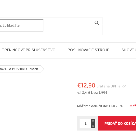
HĽADAŤ
TRÉNINGOVÉ PRÍSLUŠENSTVO
POSILŇOVACIE STROJE
SILOVÉ 
bov DBX BUSHIDO - black
€12,90
€10,49 bez DPH
Jednotková
Môžeme doručiť do:
11.8.2026
Mož
cena:
PRIDAŤ DO KOŠÍK