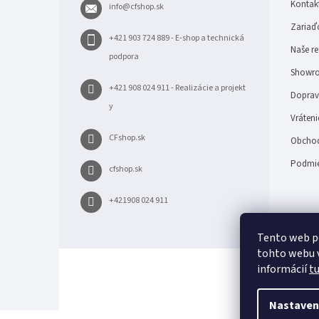
Kontak
info
@
cfshop.sk
i
e
Zariaďo
+421 903 724 889 - E-shop a technická
Naše re
podpora
Showro
+421 908 024 911 - Realizácie a projekt
Doprava
y
Vráteni
CFshop.sk
Obchod
Podmie
cfshop.sk
+421908 024 911
Tento web p
tohto webu v
informácií
t
Nastaven