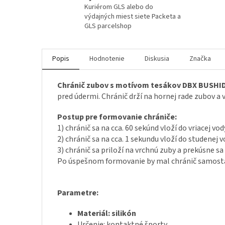
Kuriérom GLS alebo do
výdajných miest siete Packeta a
GLS parcelshop
Popis
Hodnotenie
Diskusia
Značka
Chránič zubov s motívom tesákov DBX BUSHIDO
pred údermi. Chránič drží na hornej rade zubov a
Postup pre formovanie chrániče:
1) chránič sa na cca. 60 sekúnd vloží do vriacej vod
2) chránič sa na cca. 1 sekundu vloží do studenej 
3) chránič sa priloží na vrchnú zuby a prekúsne sa
Po úspešnom formovanie by mal chránič samostat
Parametre:
Materiál: silikón
Určenie: kontaktné športy