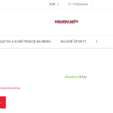
EUR
Prihlásenie
NÁKUPNÝ KOŠÍK
Prázdny košík
KLIETKY A KONŠTRUKCIE NA MIERU
BOJOVÉ ŠPORTY
BLOG
Skladom
(3 ks)
nosti doručenia
A