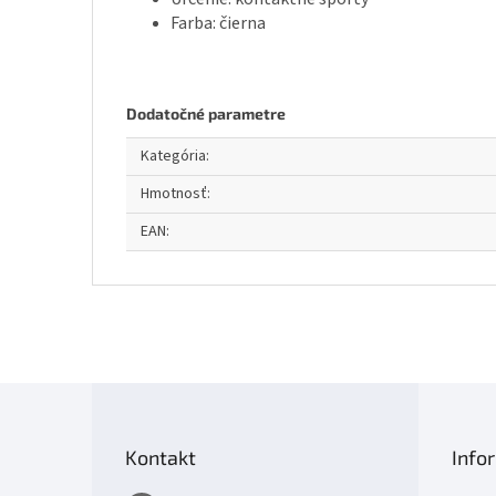
Farba: čierna
Dodatočné parametre
Kategória
:
Hmotnosť
:
EAN
:
Z
á
p
Kontakt
Info
ä
t