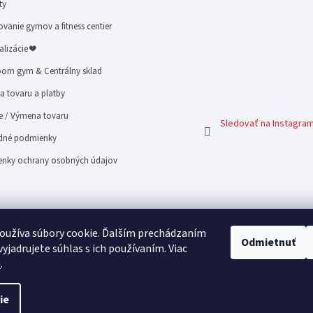
ty
vanie gymov a fitness centier
alizácie ❤
om gym & Centrálny sklad
 tovaru a platby
e / Výmena tovaru
Sledovať na Instagra
né podmienky
nky ochrany osobných údajov
oužíva súbory cookie. Ďalším prechádzaním
Odmietnuť
yjadrujete súhlas s ich používaním. Viac
u
.
ie