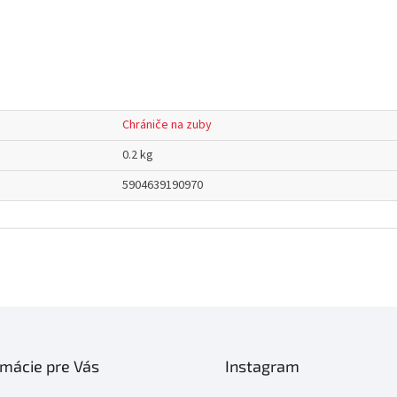
Chrániče na zuby
0.2 kg
5904639190970
rmácie pre Vás
Instagram