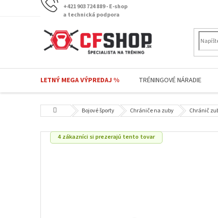
Prejsť
+421 903 724 889 - E-shop
na
a technická podpora
obsah
LETNÝ MEGA VÝPREDAJ %
TRÉNINGOVÉ NÁRADIE
Domov
Bojové športy
Chrániče na zuby
Chránič zu