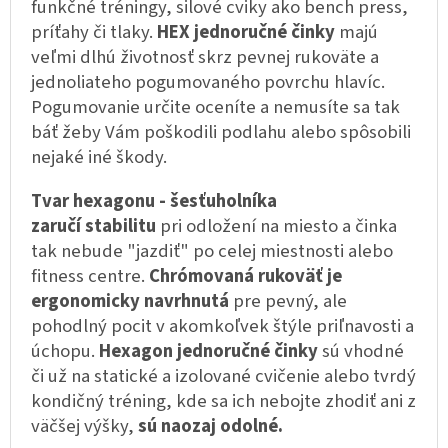
funkčné tréningy, silové cviky ako bench press,
príťahy či tlaky.
HEX jednoručné činky
majú
veľmi dlhú životnosť skrz pevnej rukoväte a
jednoliateho pogumovaného povrchu hlavíc.
Pogumovanie určite oceníte a nemusíte sa tak
báť žeby Vám poškodili podlahu alebo spôsobili
nejaké iné škody.
T
var hexagonu - šesťuholníka
zaručí
stabilitu
pri odložení na miesto a činka
tak nebude "jazdiť" po celej miestnosti alebo
fitness centre.
Chrómovaná rukoväť je
ergonomicky navrhnutá
pre pevný, ale
pohodlný pocit v akomkoľvek štýle priľnavosti a
úchopu.
Hexagon jednoručné činky
sú vhodné
či už na statické a izolované cvičenie alebo tvrdý
kondičný tréning, kde sa ich nebojte zhodiť ani z
väčšej výšky,
sú naozaj odolné.