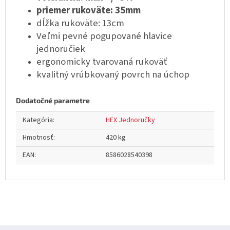
priemer rukoväte: 35mm
dĺžka rukoväte: 13cm
Veľmi pevné pogupované hlavice
jednoručiek
ergonomicky tvarovaná rukoväť
kvalitný vrúbkovaný povrch na úchop
Dodatočné parametre
Kategória
:
HEX Jednoručky
Hmotnosť
:
420 kg
EAN
:
8586028540398