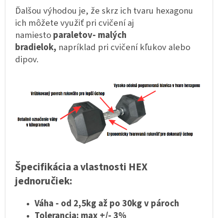
Ďalšou výhodou je, že skrz ich tvaru hexagonu
ich môžete využiť pri cvičení aj
namiesto
paraletov- malých
bradielok,
napríklad pri cvičení kľukov alebo
dipov.
Špecifikácia a vlastnosti HEX
jednoručiek:
Váha - od 2,5kg až po 30kg v pároch
Tolerancia: max +/- 3%