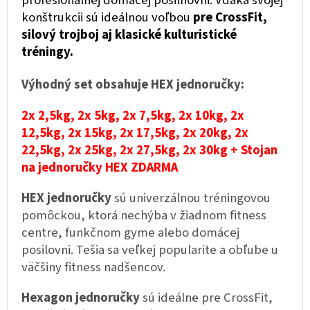
konštrukcii sú ideálnou voľbou
pre CrossFit,
silový trojboj aj klasické kulturistické
tréningy.
Výhodný set obsahuje HEX jednoručky:
2x 2,5kg, 2x 5kg, 2x 7,5kg, 2x 10kg,
2x
12,5kg,
2x 15kg,
2x 17,5kg,
2x 20kg,
2x
22,5kg,
2x 25kg,
2x 27,5kg,
2x 30kg
+ Stojan
na jednoručky HEX ZDARMA
HEX jednoručky
sú univerzálnou tréningovou
pomôckou, ktorá nechýba v žiadnom fitness
centre, funkčnom gyme alebo domácej
posilovni. Tešia sa veľkej popularite a obľube u
väčšiny fitness nadšencov.
Hexagon jednoručky
sú ideálne pre CrossFit,