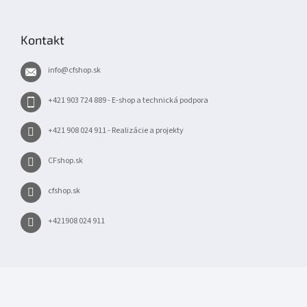
Z
á
p
Kontakt
ä
t
info
@
cfshop.sk
i
e
+421 903 724 889 - E-shop a technická podpora
+421 908 024 911 - Realizácie a projekty
CFshop.sk
cfshop.sk
+421908 024 911