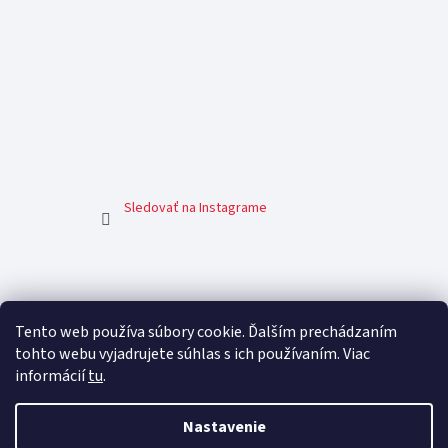
Sledovať na Instagrame
Facebook
Tento web používa súbory cookie. Ďalším prechádzaním
tohto webu vyjadrujete súhlas s ich používaním. Viac
informácií
tu
.
Nastavenie