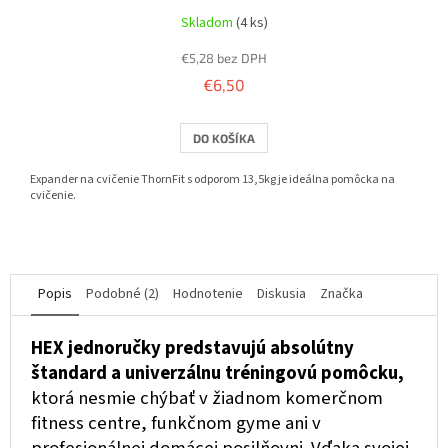
Skladom
(4 ks)
€5,28 bez DPH
€6,50
DO KOŠÍKA
Expander na cvičenie ThornFit s odporom 13,5kg je ideálna pomôcka na
cvičenie.
Popis
Podobné (2)
Hodnotenie
Diskusia
Značka
HEX jednoručky predstavujú absolútny
štandard a univerzálnu tréningovú pomôcku,
ktorá nesmie chýbať v žiadnom komerčnom
fitness centre, funkčnom gyme ani v
profesionálnej domácej posilňovni. Vďaka svojej