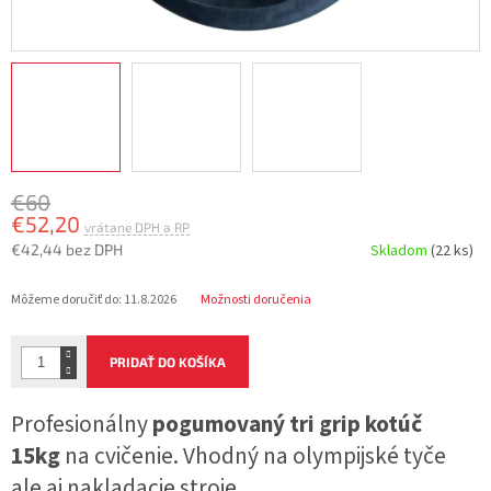
€60
€52,20
€42,44 bez DPH
Skladom
(22 ks)
Jednotková
Môžeme doručiť do:
11.8.2026
Možnosti doručenia
cena:
PRIDAŤ DO KOŠÍKA
Profesionálny
pogumovaný tri grip kotúč
15kg
na cvičenie. Vhodný na olympijské tyče
ale aj nakladacie stroje.