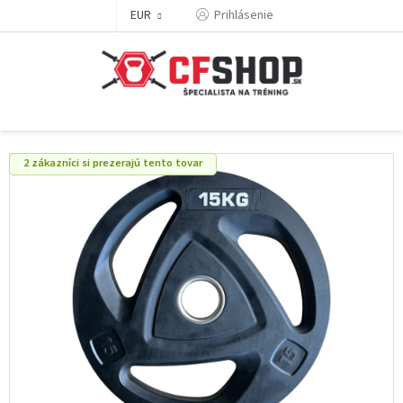
Prejsť
EUR
Prihlásenie
na
obsah