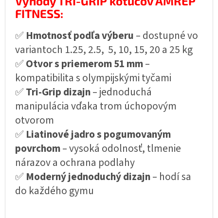
Výhody TRI-GRIP kotúčov AMREP
FITNESS:
✅
Hmotnosť podľa výberu
– dostupné vo
variantoch 1.25, 2.5, 5, 10, 15, 20 a 25 kg
✅
Otvor s priemerom 51 mm
–
kompatibilita s olympijskými tyčami
✅
Tri-Grip dizajn
– jednoduchá
manipulácia vďaka trom úchopovým
otvorom
✅
Liatinové jadro s pogumovaným
povrchom
– vysoká odolnosť, tlmenie
nárazov a ochrana podlahy
✅
Moderný jednoduchý dizajn
– hodí sa
do každého gymu