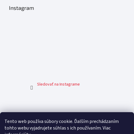
Instagram
Sledovať na Instagrame
Facebook
Tento web používa súbory cookie. Ďalším prechádzaním
tohto webu vyjadrujete súhlas s ich používaním. Viac