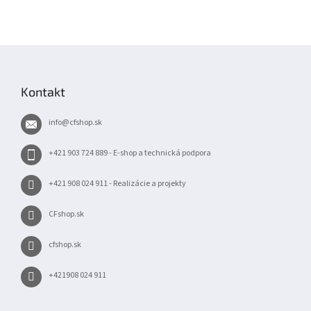
Z
á
p
Kontakt
ä
t
info
@
cfshop.sk
i
e
+421 903 724 889 - E-shop a technická podpora
+421 908 024 911 - Realizácie a projekty
CFshop.sk
cfshop.sk
+421908 024 911