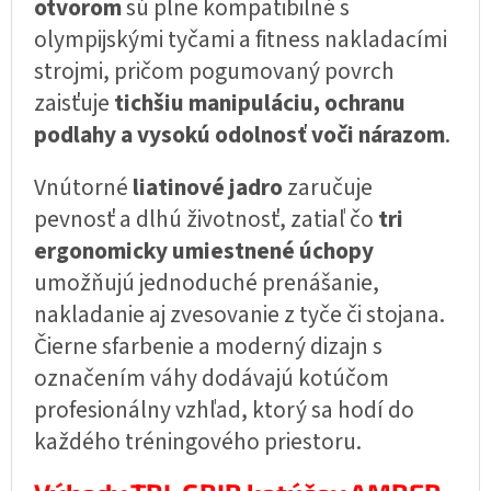
otvorom
sú plne kompatibilné s
olympijskými tyčami a fitness nakladacími
strojmi, pričom pogumovaný povrch
zaisťuje
tichšiu manipuláciu, ochranu
podlahy a vysokú odolnosť voči nárazom
.
Vnútorné
liatinové jadro
zaručuje
pevnosť a dlhú životnosť, zatiaľ čo
tri
ergonomicky umiestnené úchopy
umožňujú jednoduché prenášanie,
nakladanie aj zvesovanie z tyče či stojana.
Čierne sfarbenie a moderný dizajn s
označením váhy dodávajú kotúčom
profesionálny vzhľad, ktorý sa hodí do
každého tréningového priestoru.