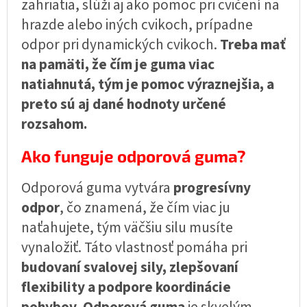
zahriatia, slúži aj ako pomoc pri cvičení na
hrazde alebo iných cvikoch, prípadne
odpor pri dynamických cvikoch.
Treba mať
na pamäti, že čím je guma viac
natiahnutá, tým je pomoc výraznejšia, a
preto sú aj dané hodnoty určené
rozsahom.
Ako funguje odporová guma?
Odporová guma vytvára
progresívny
odpor
, čo znamená, že čím viac ju
naťahujete, tým väčšiu silu musíte
vynaložiť. Táto vlastnosť pomáha pri
budovaní svalovej sily, zlepšovaní
flexibility a podpore koordinácie