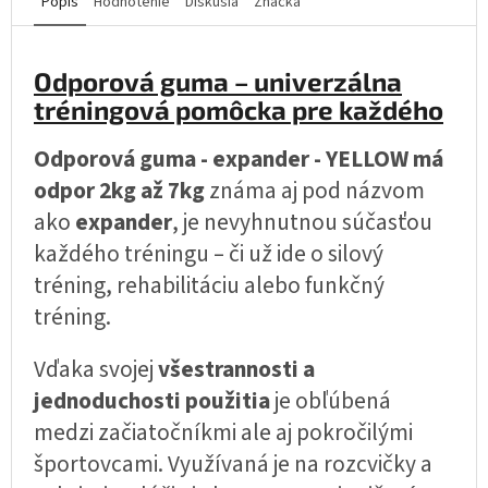
Popis
Hodnotenie
Diskusia
Značka
Odporová guma – univerzálna
tréningová pomôcka pre každého
Odporová guma - expander - YELLOW má
odpor 2kg až 7kg
známa aj pod názvom
ako
expander
, je nevyhnutnou súčasťou
každého tréningu – či už ide o silový
tréning, rehabilitáciu alebo funkčný
tréning.
Vďaka svojej
všestrannosti a
jednoduchosti použitia
je obľúbená
medzi začiatočníkmi ale aj pokročilými
športovcami. Využívaná je na rozcvičky a