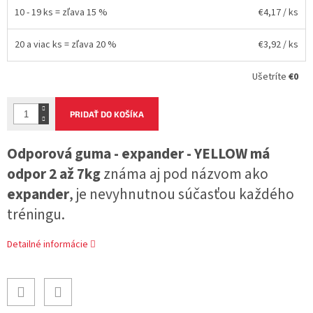
10 - 19 ks = zľava 15 %
€4,17
/ ks
20 a viac ks = zľava 20 %
€3,92
/ ks
Ušetríte
€0
PRIDAŤ DO KOŠÍKA
Odporová guma - expander - YELLOW má
odpor 2 až 7kg
známa aj pod názvom ako
expander
, je nevyhnutnou súčasťou každého
tréningu.
Detailné informácie