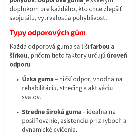
pohybov
.
Odporová guma
je skvelým
doplnkom pre každého, kto chce zlepšiť
svoju silu, vytrvalosť a pohyblivosť.
Typy odporových gúm
Každá odporová guma sa líši
farbou a
šírkou
, pričom tieto faktory určujú
úroveň
odporu
Úzka guma
– nižší odpor, vhodná na
rehabilitáciu, strečing a aktiváciu
svalov.
Stredne široká guma
– ideálna na
posilňovanie, asistenciu pri zhyboch a
dynamické cvičenia.