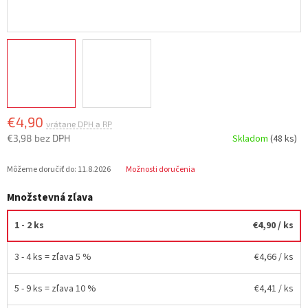
€4,90
€3,98 bez DPH
Skladom
(48 ks)
Jednotková
Môžeme doručiť do:
11.8.2026
Možnosti doručenia
cena:
Množstevná zľava
1 - 2 ks
€4,90
/ ks
3 - 4 ks = zľava 5 %
€4,66
/ ks
5 - 9 ks = zľava 10 %
€4,41
/ ks