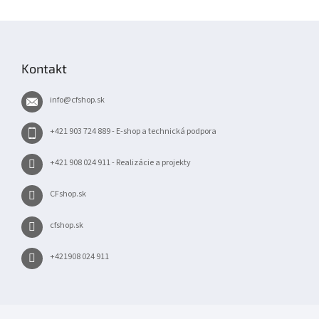
Z
á
p
Kontakt
ä
t
info
@
cfshop.sk
i
e
+421 903 724 889 - E-shop a technická podpora
+421 908 024 911 - Realizácie a projekty
CFshop.sk
cfshop.sk
+421908 024 911