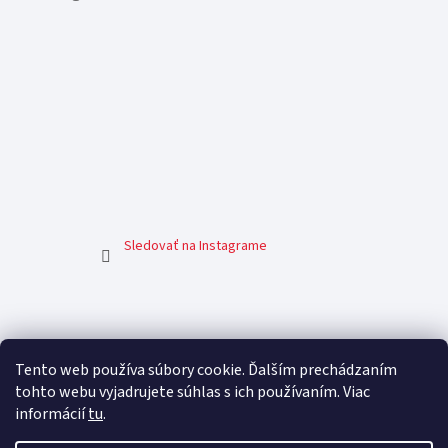
Sledovať na Instagrame
Facebook
Tento web používa súbory cookie. Ďalším prechádzaním
tohto webu vyjadrujete súhlas s ich používaním. Viac
informácií
tu
.