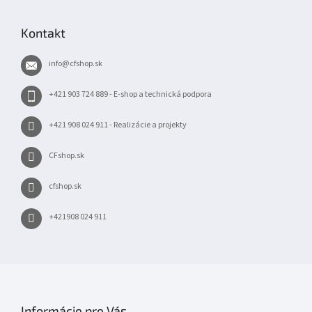
á
p
Kontakt
ä
t
info
@
cfshop.sk
i
e
+421 903 724 889 - E-shop a technická podpora
+421 908 024 911 - Realizácie a projekty
CFshop.sk
cfshop.sk
+421908 024 911
Informácie pre Vás