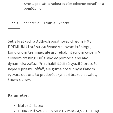
Sme tu pre Vás, s radosťou Vám odborne poradíme a
pomôžeme
Popis
Hodnotenie
Diskusia
Značka
Set 3 krátkych a 3 dlhých posilňovacích gúm HMS
PREMIUM ktoré sú využívané v silovom tréningu,
kondičnom tréningu, ale aj v rehabilitačnom cvičení. V
silovom tréningu slúži ako dopomoc alebo ako
dynamická záťaž. Pri rehabilitácii sú využité pretože
nejde o priamu záťaž, ale guma postupným ťahom
vytvára odpor a to predovšetkým pri úrazoch svalov,
šliach a kĺbov.
Parametre:
Materiál: latex
GU04 - ružová - 600 x 50 x 1,2 mm - 4,5 - 15,75 kg