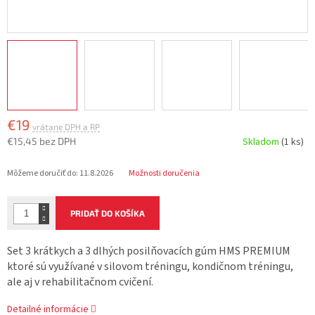
€19
€15,45 bez DPH
Skladom
(1 ks)
Jednotková
Môžeme doručiť do:
11.8.2026
Možnosti doručenia
cena:
PRIDAŤ DO KOŠÍKA
Set 3 krátkych a 3 dlhých posilňovacích gúm HMS PREMIUM
ktoré sú využívané v silovom tréningu, kondičnom tréningu,
ale aj v rehabilitačnom cvičení.
Detailné informácie