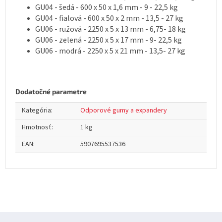
GU04 - šedá - 600 x 50 x 1,6 mm - 9 - 22,5 kg
GU04 - fialová - 600 x 50 x 2 mm - 13,5 - 27 kg
GU06 - ružová - 2250 x 5 x 13 mm - 6,75- 18 kg
GU06 - zelená - 2250 x 5 x 17 mm - 9- 22,5 kg
GU06 - modrá - 2250 x 5 x 21 mm - 13,5- 27 kg
Dodatočné parametre
Kategória
:
Odporové gumy a expandery
Hmotnosť
:
1 kg
EAN
:
5907695537536
Z