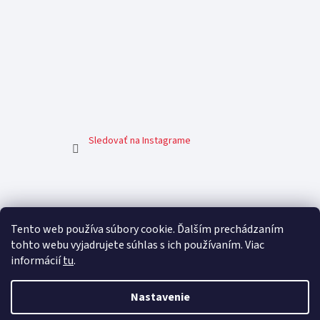
Sledovať na Instagrame
Facebook
Tento web používa súbory cookie. Ďalším prechádzaním
tohto webu vyjadrujete súhlas s ich používaním. Viac
informácií
tu
.
Nastavenie