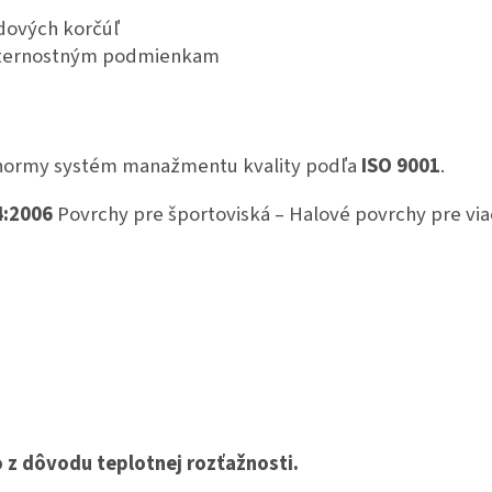
dových korčúľ
veternostným podmienkam
ú normy systém manažmentu kvality podľa
ISO 9001
.
4:2006
Povrchy pre športoviská – Halové povrchy pre via
 z dôvodu teplotnej rozťažnosti.