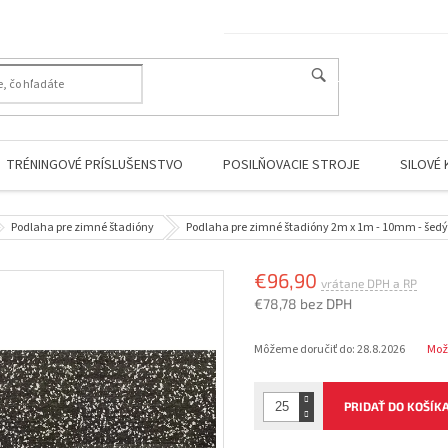
HĽADAŤ
TRÉNINGOVÉ PRÍSLUŠENSTVO
POSILŇOVACIE STROJE
SILOVÉ 
Podlaha pre zimné štadióny
Podlaha pre zimné štadióny 2m x 1m - 10mm - šedý
€96,90
€78,78 bez DPH
Jednotková
Môžeme doručiť do:
28.8.2026
Mož
cena:
PRIDAŤ DO KOŠÍK