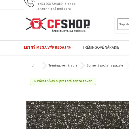
Prejsť
+421 903 724 889 - E-shop
na
a technická podpora
obsah
LETNÝ MEGA VÝPREDAJ %
TRÉNINGOVÉ NÁRADIE
Domov
Tréningové náradie
Gumená podlaha puzzle