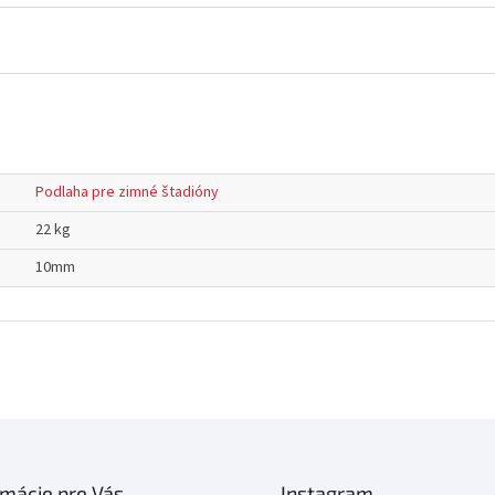
Podlaha pre zimné štadióny
22 kg
10mm
rmácie pre Vás
Instagram