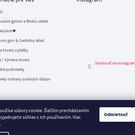
ty
vanie gymov a fitness centier
alizácie ❤
om gym & Centrálny sklad
 tovaru a platby
e / Výmena tovaru
Sledovať na Instagra
né podmienky
nky ochrany osobných údajov
oužíva súbory cookie. Ďalším prechádzaním
Odmietnuť
yjadrujete súhlas s ich používaním. Viac
u
.