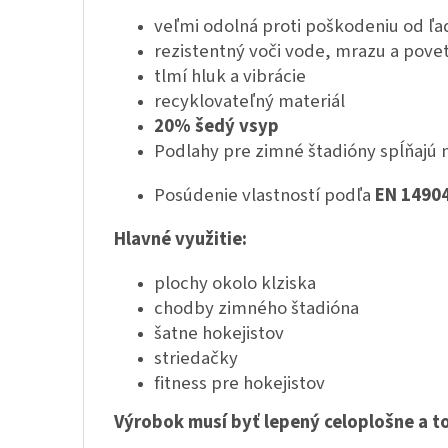
veľmi odolná proti poškodeniu od ľa
rezistentný voči vode, mrazu a po
tlmí hluk a vibrácie
recyklovateľný materiál
20% šedý vsyp
Podlahy pre zimné štadióny spĺňaj
Posúdenie vlastností podľa
EN 1490
Hlavné využitie:
plochy okolo klziska
chodby zimného štadióna
šatne hokejistov
striedačky
fitness pre hokejistov
Výrobok musí byť lepený celoplošne a to