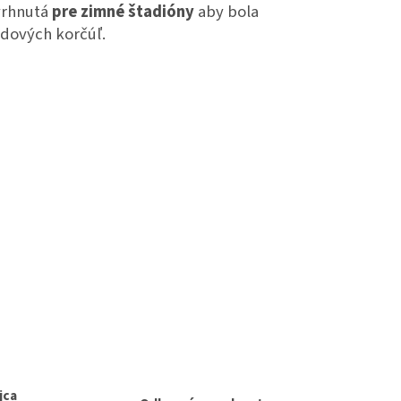
vrhnutá
pre zimné štadióny
aby bola
dových korčúľ.
jca