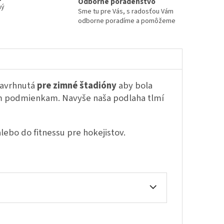
Odborné poradenstvo
ný
Sme tu pre Vás, s radosťou Vám
odborne poradíme a pomôžeme
navrhnutá
pre zimné štadióny
aby bola
ým podmienkam. Navyše naša podlaha tlmí
lebo do fitnessu pre hokejistov.