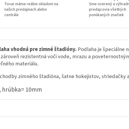
Tovar máme reálne skladom na
Sme overený a výhrad
našich predajniach alebo
predajcovia všetkých
centrále
ponúkaných značiek
aha vhodná pre zimné štadióny.
Podlaha je špeciálne 
e zároveň rezistentná voči vode, mrazu a poveternostn
eľného materiálu.
 chodby zimného štadióna, šatne hokejistov, striedačky a
 hrúbka= 10mm