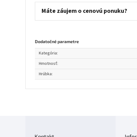
Máte záujem o cenovú ponuku?
Dodatočné parametre
Kategória
:
Hmotnosť
:
Hrúbka
:
Z
á
p
Kontakt
Info