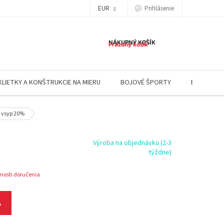
EUR
Prihlásenie
NÁKUPNÝ KOŠÍK
Prázdny košík
KLIETKY A KONŠTRUKCIE NA MIERU
BOJOVÉ ŠPORTY
BLOG
 vsyp 20%
Výroba na objednávku (2-3
týždne)
nosti doručenia
A