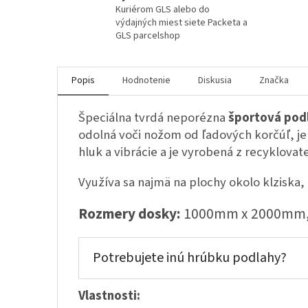
Kuriérom GLS alebo do
výdajných miest siete Packeta a
GLS parcelshop
Popis
Hodnotenie
Diskusia
Značka
Špeciálna tvrdá neporézna
športová podl
odolná voči nožom od ľadových korčúľ, j
hluk a vibrácie a je vyrobená z recyklovat
Využíva sa najmä na plochy okolo klziska,
Rozmery dosky:
1000mm x 2000mm,
Potrebujete inú hrúbku podlahy?
Vlastnosti: