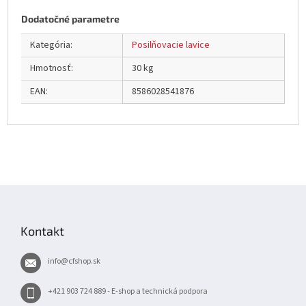
Dodatočné parametre
Kategória
:
Posilňovacie lavice
Hmotnosť
:
30 kg
EAN
:
8586028541876
Z
á
p
Kontakt
ä
t
info
@
cfshop.sk
i
e
+421 903 724 889 - E-shop a technická podpora