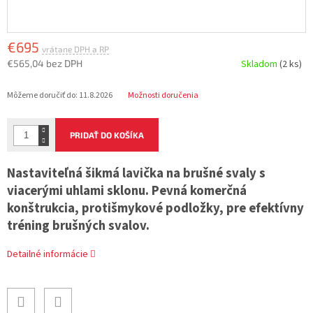
€695
€565,04 bez DPH
Skladom
(2 ks)
Jednotková
Môžeme doručiť do:
11.8.2026
Možnosti doručenia
cena:
PRIDAŤ DO KOŠÍKA
Nastaviteľná šikmá lavička na brušné svaly s
viacerými uhlami sklonu. Pevná komerčná
konštrukcia, protišmykové podložky, pre efektívny
tréning brušných svalov.
Detailné informácie