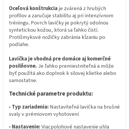
Oceľová konštrukcia
je zvárená z hrubých
profilov a zaručuje stabilitu aj pri intenzívnom
tréningu. Povrch lavičky je pokrytý odolnou
syntetickou kožou, ktorá sa ľahko čistí.
Protišmykové nožičky zabránia kĺzaniu po
podlahe.
Lavička je vhodná pre domáce aj komerčné
posilňovne.
Je ľahko premiestniteľná a môže
byť použitá ako doplnok k silovej klietke alebo
samostatne.
Technické parametre produktu:
•
Typ zariadenia:
Nastaviteľná lavička na brušné
svaly v prémiovom vyhotovení
•
Nastavenie:
Viacpolohové nastavenie uhla