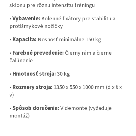
sklonu pre rôznu intenzitu tréningu
•
Vybavenie:
Kolenné fixátory pre stabilitu a
protišmykové nožičky
•
Kapacita:
Nosnosť minimálne 150 kg
•
Farebné prevedenie:
Čierny rám a čierne
čalúnenie
•
Hmotnosť stroja:
30 kg
•
Rozmery stroja:
1350 x 550 x 1000 mm (d x š x
v)
•
Spôsob doručenia:
V demonte (vyžaduje
montáž)