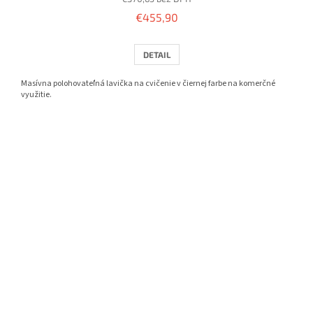
€455,90
DETAIL
Masívna polohovateľná lavička na cvičenie v čiernej farbe na komerčné
využitie.