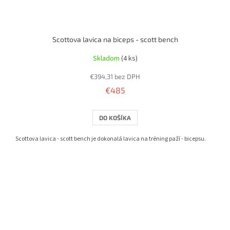
Scottova lavica na biceps - scott bench
Skladom
(4 ks)
€394,31 bez DPH
€485
DO KOŠÍKA
Scottova lavica - scott bench je dokonalá lavica na tréning paží - bicepsu.