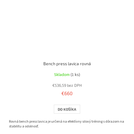
Bench press lavica rovná
Skladom
(1 ks)
€536,59 bez DPH
€660
DO KOŠÍKA
Rovná bench press lavica je určená na efektívny silový tréning s dôrazom na
stabilitu a odolnosť.