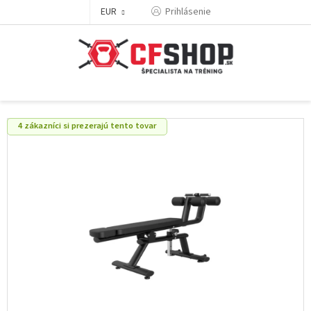
Prejsť
EUR
Prihlásenie
na
obsah