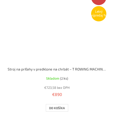
Letný
výpredaj %
Stroj na príťahy v predklone na chrbát – T ROWING MACHINE (nakladací)
Skladom
(2 ks)
€723,58 bez DPH
€890
DO KOŠÍKA