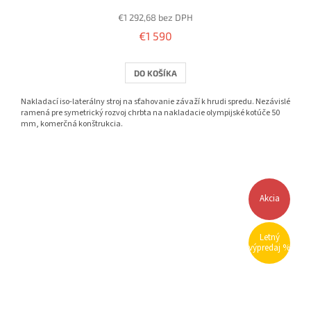
€1 292,68 bez DPH
€1 590
DO KOŠÍKA
Nakladací iso-laterálny stroj na sťahovanie závaží k hrudi spredu. Nezávislé
ramená pre symetrický rozvoj chrbta na nakladacie olympijské kotúče 50
mm, komerčná konštrukcia.
Akcia
Letný
výpredaj %