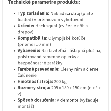
Technické parametre produktu:
Typ zariadenia:
Nakladací stroj (plate
loaded) v prémiovom vyhotovení
Určenie:
Hack squat (cvičenie nôh a
drepov)
Kompatibilita:
Olympijské kotúče
(priemer 50 mm)
Vybavenie:
Nastaviteľná nášľapná plošina,
polstrované ramenné opierky a
bezpečnostné zarážky
Farebné prevedenie:
Čierny rám a čierne
čalúnenie
Hmotnosť stroja:
200 kg
Rozmery stroja:
205 x 150 x 150 cm (d x š x
v)
Spôsob doručenia:
V demonte (vyžaduje
montáž)