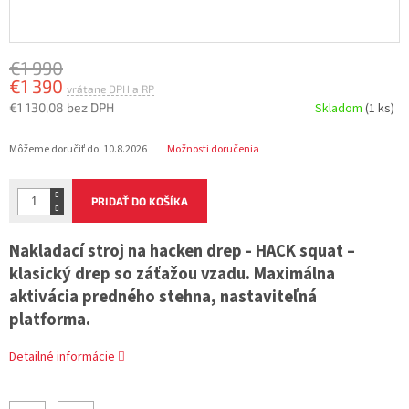
€1 990
€1 390
€1 130,08 bez DPH
Skladom
(1 ks)
Jednotková
Môžeme doručiť do:
10.8.2026
Možnosti doručenia
cena:
PRIDAŤ DO KOŠÍKA
Nakladací stroj na hacken drep - HACK squat –
klasický drep so záťažou vzadu. Maximálna
aktivácia predného stehna, nastaviteľná
platforma.
Detailné informácie