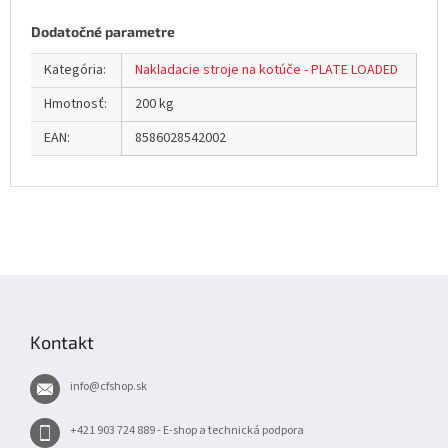
Dodatočné parametre
Kategória
:
Nakladacie stroje na kotúče - PLATE LOADED
Hmotnosť
:
200 kg
EAN
:
8586028542002
Z
á
p
Kontakt
ä
t
info
@
cfshop.sk
i
e
+421 903 724 889 - E-shop a technická podpora