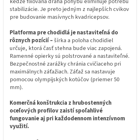
keďže fixovaná dráha pohybu eliminuje potrebu
stabilizácie. Je preto jedným z najlepších cvikov
pre budovanie masívnych kvadricepsov.
Platforma pre chodidlá je nastaviteľná do
rôznych pozícií –
šírka a poloha chodidiel
určuje, ktorá časť stehna bude viac zapojená.
Ramenné opierky sú polstrované a nastaviteľné.
Bezpečnostné zarážky chránia cvičiaceho pri
maximálnych záťažiach. Záťaž sa nastavuje
pomocou olympijských kotúčov (priemer 50
mm).
Komerčná konštrukcia z hrubostenných
oceľových profilov zaistí spoľahlivé
fungovanie aj pri každodennom intenzívnom
využití.