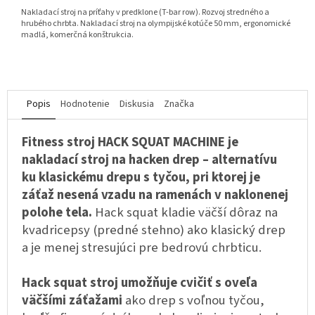
Nakladací stroj na príťahy v predklone (T-bar row). Rozvoj stredného a
hrubého chrbta. Nakladací stroj na olympijské kotúče 50 mm, ergonomické
madlá, komerčná konštrukcia.
Popis
Hodnotenie
Diskusia
Značka
Fitness stroj HACK SQUAT MACHINE je
nakladací stroj na hacken drep – alternatívu
ku klasickému drepu s tyčou, pri ktorej je
záťaž nesená vzadu na ramenách v naklonenej
polohe tela.
Hack squat kladie väčší dôraz na
kvadricepsy (predné stehno) ako klasický drep
a je menej stresujúci pre bedrovú chrbticu.
Hack squat stroj umožňuje cvičiť s oveľa
väčšími záťažami
ako drep s voľnou tyčou,