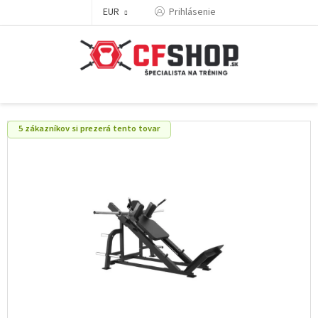
Prejsť
EUR
Prihlásenie
na
obsah