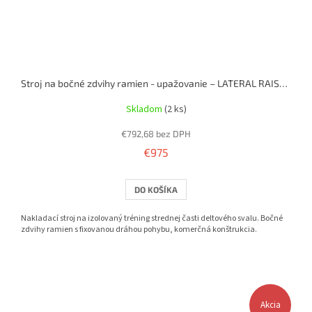
Stroj na bočné zdvihy ramien - upažovanie – LATERAL RAISE MACHINE (nakladací)
Skladom
(2 ks)
€792,68 bez DPH
€975
DO KOŠÍKA
Nakladací stroj na izolovaný tréning strednej časti deltového svalu. Bočné
zdvihy ramien s fixovanou dráhou pohybu, komerčná konštrukcia.
Akcia