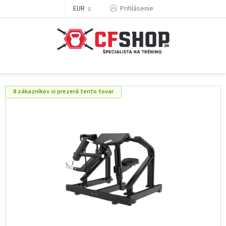
Prejsť
EUR
Prihlásenie
na
obsah