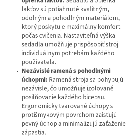
opierka lakťov:
Sedadlo a opierka
lakťov sú potiahnuté kvalitným,
odolným a pohodlným materiálom,
ktorý poskytuje maximálny komfort
počas cvičenia. Nastaviteľná výška
sedadla umožňuje prispôsobiť stroj
individuálnym potrebám každého
používateľa.
Nezávislé ramená s pohodlnými
úchopmi:
Ramená stroja sa pohybujú
nezávisle, čo umožňuje izolované
posilňovanie každého bicepsu.
Ergonomicky tvarované úchopy s
protišmykovým povrchom zaisťujú
pevný úchop a minimalizujú zaťaženie
zápästia.