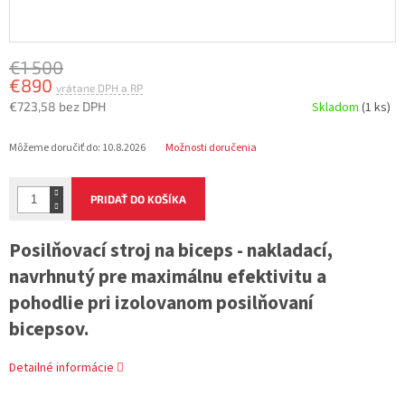
€1 500
€890
€723,58 bez DPH
Skladom
(1 ks)
Jednotková
Môžeme doručiť do:
10.8.2026
Možnosti doručenia
cena:
PRIDAŤ DO KOŠÍKA
Posilňovací stroj na biceps - nakladací,
navrhnutý pre maximálnu efektivitu a
pohodlie pri izolovanom posilňovaní
bicepsov.
Detailné informácie