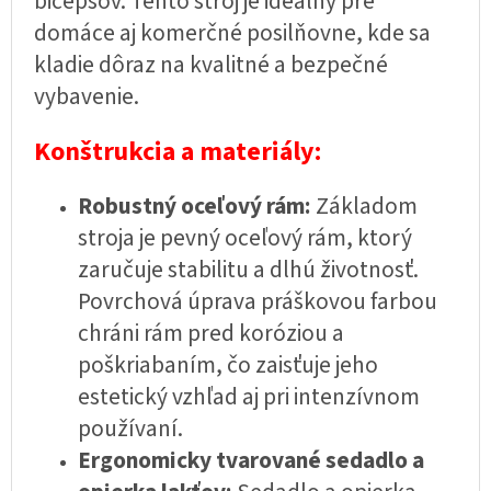
bicepsov. Tento stroj je ideálny pre
domáce aj komerčné posilňovne, kde sa
kladie dôraz na kvalitné a bezpečné
vybavenie.
Konštrukcia a materiály:
Robustný oceľový rám:
Základom
stroja je pevný oceľový rám, ktorý
zaručuje stabilitu a dlhú životnosť.
Povrchová úprava práškovou farbou
chráni rám pred koróziou a
poškriabaním, čo zaisťuje jeho
estetický vzhľad aj pri intenzívnom
používaní.
Ergonomicky tvarované sedadlo a