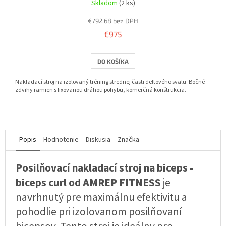
Skladom
(2 ks)
€792,68 bez DPH
€975
DO KOŠÍKA
Nakladací stroj na izolovaný tréning strednej časti deltového svalu. Bočné
zdvihy ramien s fixovanou dráhou pohybu, komerčná konštrukcia.
Popis
Hodnotenie
Diskusia
Značka
Posilňovací nakladací stroj na biceps -
biceps curl od AMREP FITNESS
je
navrhnutý pre maximálnu efektivitu a
pohodlie pri izolovanom posilňovaní