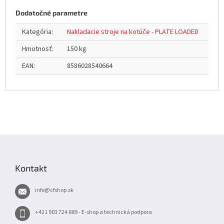
Dodatočné parametre
Kategória
:
Nakladacie stroje na kotúče - PLATE LOADED
Hmotnosť
:
150 kg
EAN
:
8586028540664
Z
á
p
Kontakt
ä
t
info
@
cfshop.sk
i
e
+421 903 724 889 - E-shop a technická podpora