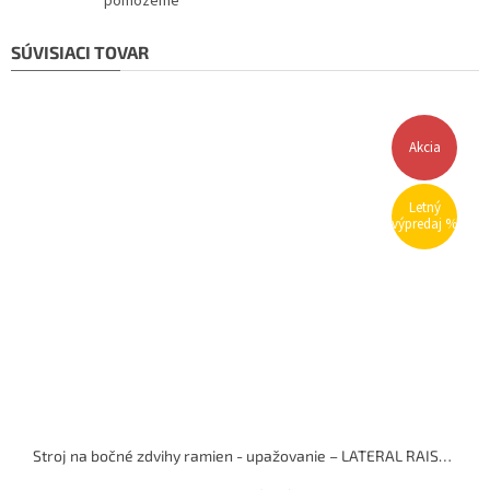
pomôžeme
SÚVISIACI TOVAR
Akcia
Letný
výpredaj %
Stroj na bočné zdvihy ramien - upažovanie – LATERAL RAISE MACHINE (nakladací)