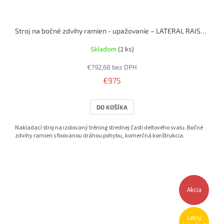
Stroj na bočné zdvihy ramien - upažovanie – LATERAL RAISE MACHINE (nakladací)
Skladom
(2 ks)
€792,68 bez DPH
€975
DO KOŠÍKA
Nakladací stroj na izolovaný tréning strednej časti deltového svalu. Bočné
zdvihy ramien s fixovanou dráhou pohybu, komerčná konštrukcia.
Akcia
Letný