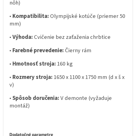
nôh)
•
Kompatibilita:
Olympijské kotúče (priemer 50
mm)
•
Výhoda:
Cvičenie bez zaťaženia chrbtice
•
Farebné prevedenie:
Čierny rám
•
Hmotnosť stroja:
160 kg
•
Rozmery stroja:
1650 x 1100 x 1750 mm (d x š x
v)
•
Spôsob doručenia:
V demonte (vyžaduje
montáž)
Dodatočné parametre