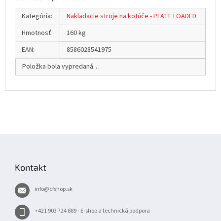
Kategória
:
Nakladacie stroje na kotúče - PLATE LOADED
Hmotnosť
:
160 kg
EAN
:
8586028541975
Položka bola vypredaná…
Z
á
p
Kontakt
ä
t
info
@
cfshop.sk
i
e
+421 903 724 889 - E-shop a technická podpora