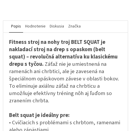
Popis
Hodnotenie
Diskusia
Značka
Fitness stroj na nohy troj BELT SQUAT je
nakladací stroj na drep s opaskom (belt
squat) – revolučná alternatíva ku klasickému
drepu s tyčou.
Záťaž nie je umiestnená na
ramenách ani chrbtici, ale je zavesená na
špeciálnom opáskovom závese v oblasti bokov.
To eliminuje axiálnu záťaž na chrbticu a
umožňuje efektívny tréning nôh aj ľuďom so
zranením chrbta.
Belt squat je ideálny pre:
• Cvičiacich s problémami s chrbtom, ramenami
alebo zápästiami