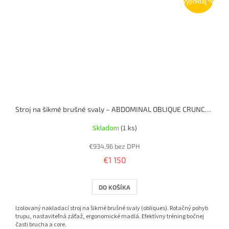
výpredaj %
Stroj na šikmé brušné svaly – ABDOMINAL OBLIQUE CRUNCH (nakladací)
Skladom
(1 ks)
€934,96 bez DPH
€1 150
DO KOŠÍKA
Izolovaný nakladací stroj na šikmé brušné svaly (obliques). Rotačný pohyb
trupu, nastaviteľná záťaž, ergonomické madlá. Efektívny tréning bočnej
časti brucha a core.