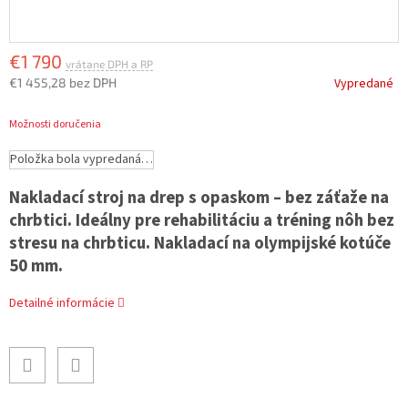
€1 790
€1 455,28 bez DPH
Vypredané
Jednotková
Možnosti doručenia
cena:
Položka bola vypredaná…
Nakladací stroj na drep s opaskom – bez záťaže na
chrbtici. Ideálny pre rehabilitáciu a tréning nôh bez
stresu na chrbticu. Nakladací na olympijské kotúče
50 mm.
Detailné informácie