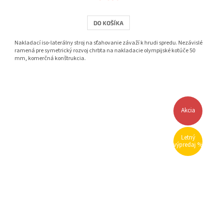
DO KOŠÍKA
Nakladací iso-laterálny stroj na sťahovanie závaží k hrudi spredu. Nezávislé
ramená pre symetrický rozvoj chrbta na nakladacie olympijské kotúče 50
mm, komerčná konštrukcia.
Akcia
Letný
výpredaj %