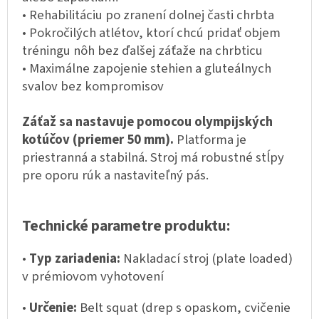
• Rehabilitáciu po zranení dolnej časti chrbta
• Pokročilých atlétov, ktorí chcú pridať objem
tréningu nôh bez ďalšej záťaže na chrbticu
• Maximálne zapojenie stehien a gluteálnych
svalov bez kompromisov
Záťaž sa nastavuje pomocou olympijských
kotúčov (priemer 50 mm).
Platforma je
priestranná a stabilná. Stroj má robustné stĺpy
pre oporu rúk a nastaviteľný pás.
Technické parametre produktu:
•
Typ zariadenia:
Nakladací stroj (plate loaded)
v prémiovom vyhotovení
•
Určenie:
Belt squat (drep s opaskom, cvičenie