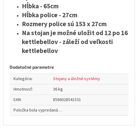
Hĺbka - 65cm
Hĺbka police - 27cm
Rozmery police sú 153 x 27cm
Na stojan je možné uložit od 12 po 16
kettlebellov - záleží od veľkosti
kettlebellov
Dodatočné parametre
Kategória
:
Stojany a úložné systémy
Hmotnosť
:
36 kg
EAN
:
8586028541531
Položka bola vypredaná…