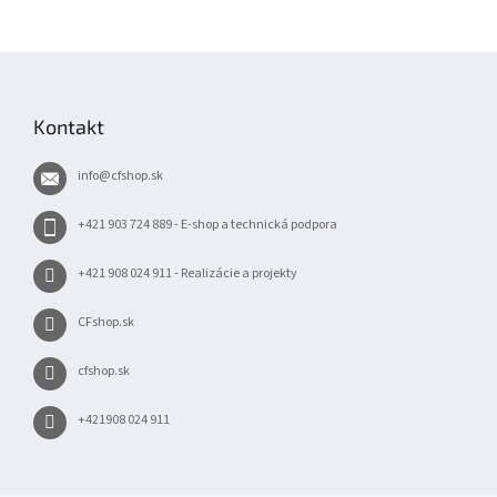
Z
á
p
Kontakt
ä
t
info
@
cfshop.sk
i
e
+421 903 724 889 - E-shop a technická podpora
+421 908 024 911 - Realizácie a projekty
CFshop.sk
cfshop.sk
+421908 024 911