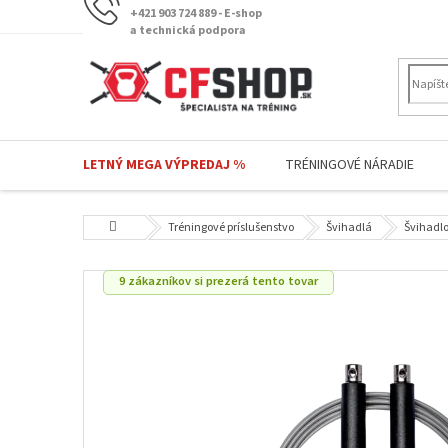
Prejsť
+421 903 724 889 - E-shop
na
a technická podpora
obsah
LETNÝ MEGA VÝPREDAJ %
TRÉNINGOVÉ NÁRADIE
Domov
Tréningové príslušenstvo
Švihadlá
Švihadlo