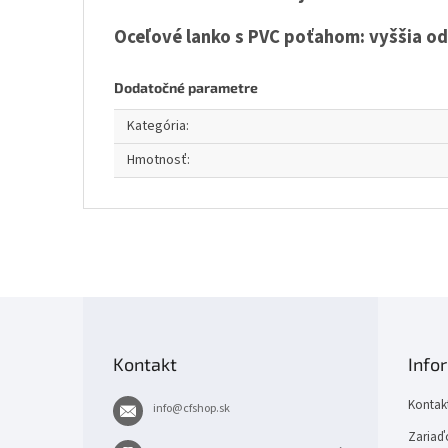
Oceľové lanko s PVC poťahom: vyššia od
Dodatočné parametre
Kategória
:
Hmotnosť
:
Z
á
p
Kontakt
Info
ä
t
Kontak
info
@
cfshop.sk
i
e
Zariaďo