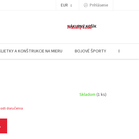
EUR
Prihlásenie
NÁKUPNÝ KOŠÍK
Prázdny košík
KLIETKY A KONŠTRUKCIE NA MIERU
BOJOVÉ ŠPORTY
BLOG
Skladom
(1 ks)
osti doručenia
A