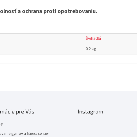
olnosť a ochrana proti opotrebovaniu.
Švihadlá
0.2 kg
rmácie pre Vás
Instagram
ty
vanie gymov a fitness centier