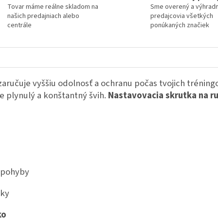
Tovar máme reálne skladom na
Sme overený a výhrad
našich predajniach alebo
predajcovia všetkých
centrále
ponúkaných značiek
 zaručuje vyššiu odolnosť a ochranu počas tvojich trénin
plynulý a konštantný švih.
Nastavovacia skrutka na r
 pohyby
tky
ko