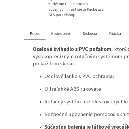
Kuriérom GLS alebo do
výdajných miest siete Packeta a
GLS parcelshop
Popis
Hodnotenie
Diskusia
Značka
Oceľové švihadlo s PVC poťahom
, ktorý
vysokoprecíznym rotačným systémom pre 
pri každom skoku.
Oceľové lanko s PVC ochranou
Ultraľahké ABS rukoväte
Rotačný systém pre bleskovo rýchle
Bezpečné upevnenie pomocou skru
Súčasťou balenia je látkové vrecúš