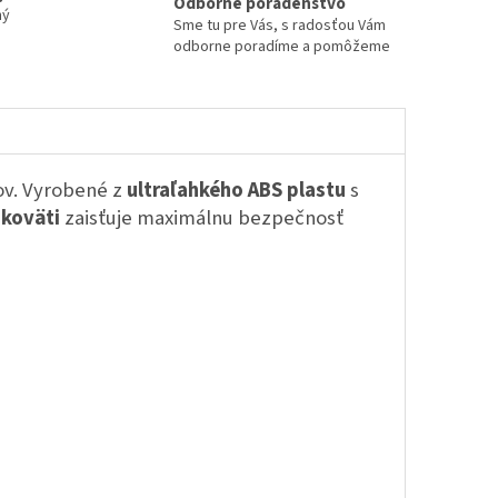
Odborné poradenstvo
ný
Sme tu pre Vás, s radosťou Vám
odborne poradíme a pomôžeme
gov. Vyrobené z
ultraľahkého ABS plastu
s
ukoväti
zaisťuje maximálnu bezpečnosť