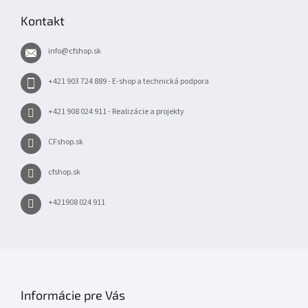
p
Kontakt
ä
t
info
@
cfshop.sk
i
e
+421 903 724 889 - E-shop a technická podpora
+421 908 024 911 - Realizácie a projekty
CFshop.sk
cfshop.sk
+421908 024 911
Informácie pre Vás