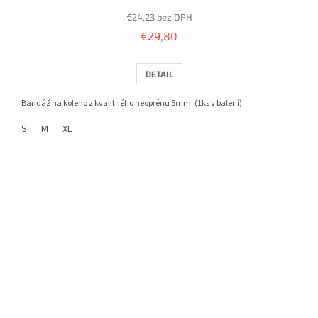
€24,23 bez DPH
€29,80
DETAIL
Bandáž na koleno z kvalitného neoprénu 5mm. (1ks v balení)
S
M
XL