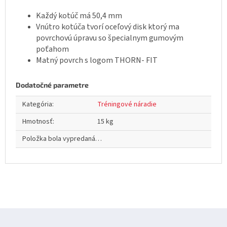
Každý kotúč má 50,4 mm
Vnútro kotúča tvorí oceľový disk ktorý ma
povrchovú úpravu so špecialnym gumovým
poťahom
Matný povrch s logom THORN- FIT
Dodatočné parametre
Kategória
:
Tréningové náradie
Hmotnosť
:
15 kg
Položka bola vypredaná…
Z
á