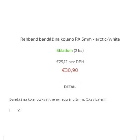
Rehband bandáž na koleno RX 5mm - arctic/white
Skladom
(2 ks)
€25,12 bez DPH
€30,90
DETAIL
Bandáž na koleno z kvalitného neoprénu 5mm. (1ks v balení)
L
XL