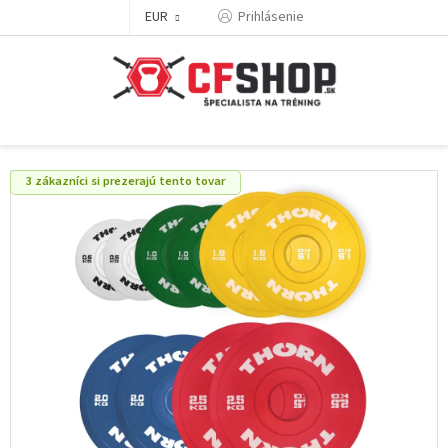
Prejsť
EUR
Prihlásenie
na
obsah