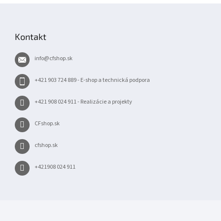
Z
á
p
Kontakt
ä
t
info
@
cfshop.sk
i
e
+421 903 724 889 - E-shop a technická podpora
+421 908 024 911 - Realizácie a projekty
CFshop.sk
cfshop.sk
+421908 024 911