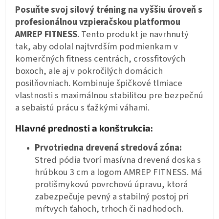
Posuňte svoj silový tréning na vyššiu úroveň s
profesionálnou vzpieračskou platformou
AMREP FITNESS
. Tento produkt je navrhnutý
tak, aby odolal najtvrdším podmienkam v
komerčných fitness centrách, crossfitových
boxoch, ale aj v pokročilých domácich
posilňovniach. Kombinuje špičkové tlmiace
vlastnosti s maximálnou stabilitou pre bezpečnú
a sebaistú prácu s ťažkými váhami.
Hlavné prednosti a konštrukcia:
Prvotriedna drevená stredová zóna:
Stred pódia tvorí masívna drevená doska s
hrúbkou 3 cm a logom AMREP FITNESS. Má
protišmykovú povrchovú úpravu, ktorá
zabezpečuje pevný a stabilný postoj pri
mŕtvych ťahoch, trhoch či nadhodoch.