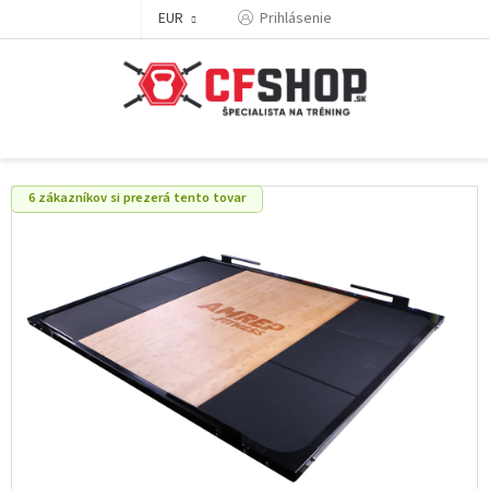
Prejsť
EUR
Prihlásenie
na
obsah