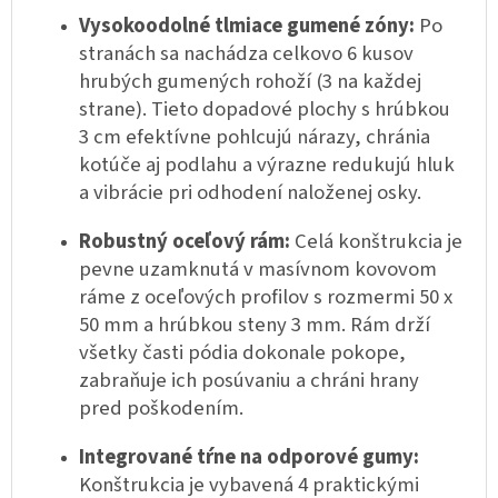
Vysokoodolné tlmiace gumené zóny:
Po
stranách sa nachádza celkovo 6 kusov
hrubých gumených rohoží (3 na každej
strane). Tieto dopadové plochy s hrúbkou
3 cm efektívne pohlcujú nárazy, chránia
kotúče aj podlahu a výrazne redukujú hluk
a vibrácie pri odhodení naloženej osky.
Robustný oceľový rám:
Celá konštrukcia je
pevne uzamknutá v masívnom kovovom
ráme z oceľových profilov s rozmermi 50 x
50 mm a hrúbkou steny 3 mm. Rám drží
všetky časti pódia dokonale pokope,
zabraňuje ich posúvaniu a chráni hrany
pred poškodením.
Integrované tŕne na odporové gumy:
Konštrukcia je vybavená 4 praktickými