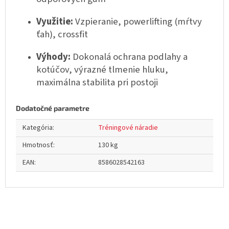
Využitie:
Vzpieranie, powerlifting (mŕtvy
ťah), crossfit
Výhody:
Dokonalá ochrana podlahy a
kotúčov, výrazné tlmenie hluku,
maximálna stabilita pri postoji
Dodatočné parametre
Kategória
:
Tréningové náradie
Hmotnosť
:
130 kg
EAN
:
8586028542163