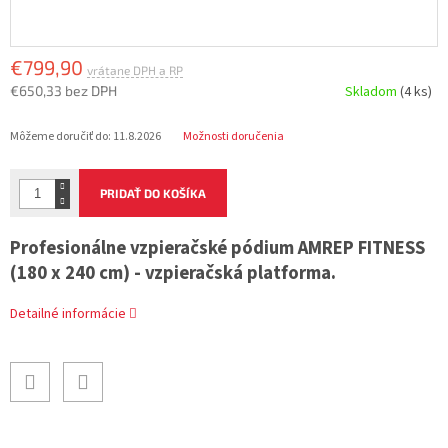
€799,90
€650,33 bez DPH
Skladom
(4 ks)
Jednotková
Môžeme doručiť do:
11.8.2026
Možnosti doručenia
cena:
PRIDAŤ DO KOŠÍKA
Profesionálne vzpieračské pódium AMREP FITNESS
(180 x 240 cm) - vzpieračská platforma.
Detailné informácie