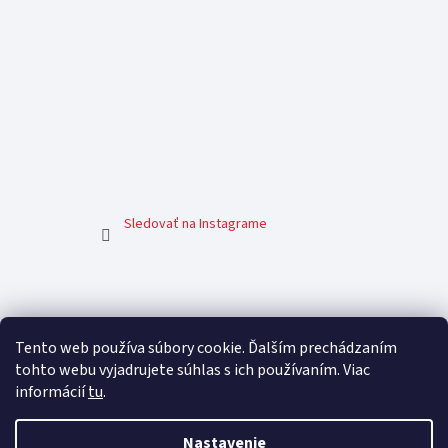
Sledovať na Instagrame
Facebook
Tento web používa súbory cookie. Ďalším prechádzaním
tohto webu vyjadrujete súhlas s ich používaním. Viac
informácií
tu
.
Nastavenie