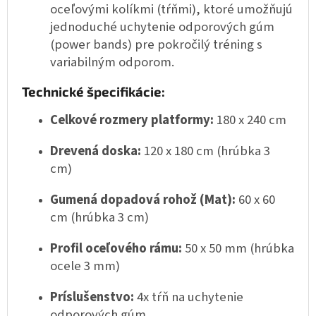
oceľovými kolíkmi (tŕňmi), ktoré umožňujú
jednoduché uchytenie odporových gúm
(power bands) pre pokročilý tréning s
variabilným odporom.
Technické špecifikácie:
Celkové rozmery platformy:
180 x 240 cm
Drevená doska:
120 x 180 cm (hrúbka 3
cm)
Gumená dopadová rohož (Mat):
60 x 60
cm (hrúbka 3 cm)
Profil oceľového rámu:
50 x 50 mm (hrúbka
ocele 3 mm)
Príslušenstvo:
4x tŕň na uchytenie
odporových gúm