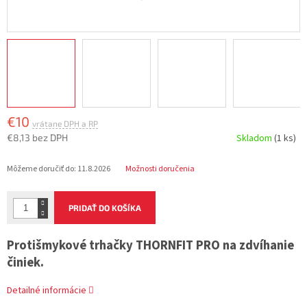
€10
€8,13 bez DPH
Skladom
(1 ks)
Jednotková
Môžeme doručiť do:
11.8.2026
Možnosti doručenia
cena:
PRIDAŤ DO KOŠÍKA
Protišmykové trhačky THORNFIT PRO na zdvíhanie
činiek.
Detailné informácie