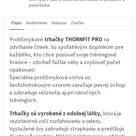
pomôžeme
Popis
Hodnotenie
Diskusia
Značka
Protišmykové
trhačky THORNFIT PRO
na
zdvíhanie činiek. Sú spoľahlivým doplnkom pre
každého, kto chce posúvať svoje tréningové
hranice – zdvíhať ťažšie váhy a zvyšovať počet
opakovaní.
Špeciálna protišmyková vrstva so
šesťuholníkovým vzorom zaručuje pevný úchop
a zabraňuje skĺznutiu aj pri náročných
tréningoch.
Trhačky sú vyrobené z odolnej látky,
ktorá je
rezistentná voči rozťahovaniu a oderu.
Vystužené švy zabraňujú strapkaniu a predlžujú