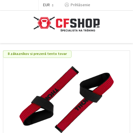
Prejsť
EUR
Prihlásenie
na
obsah