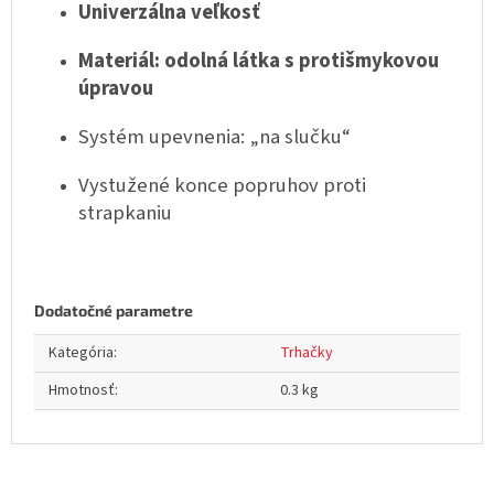
Univerzálna veľkosť
Materiál: odolná látka s protišmykovou
úpravou
Systém upevnenia: „na slučku“
Vystužené konce popruhov proti
strapkaniu
Dodatočné parametre
Kategória
:
Trhačky
Hmotnosť
:
0.3 kg