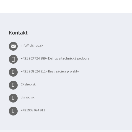
Z
á
p
Kontakt
ä
t
info
@
cfshop.sk
i
e
+421 903 724 889 - E-shop a technická podpora
+421 908 024 911 - Realizácie a projekty
CFshop.sk
cfshop.sk
+421908 024 911