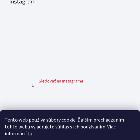
Instagram
Sledovať na Instagrame
Facebook
Tento web používa súbory cookie. Ďalším prechádzaním
tohto webu vyjadrujete súhlas s ich používaním. Viac
informácií
tu
.