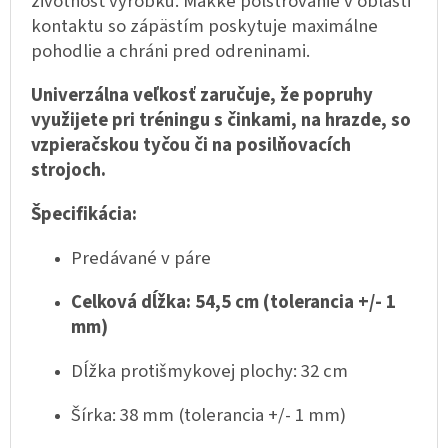
životnosť výrobku. Mäkké polstrovanie v oblasti
kontaktu so zápästím poskytuje maximálne
pohodlie a chráni pred odreninami.
Univerzálna veľkosť zaručuje, že popruhy
využijete pri tréningu s činkami, na hrazde, so
vzpieračskou tyčou či na posilňovacích
strojoch.
Špecifikácia:
Predávané v páre
Celková dĺžka: 54,5 cm (tolerancia +/- 1
mm)
Dĺžka protišmykovej plochy: 32 cm
Šírka: 38 mm (tolerancia +/- 1 mm)