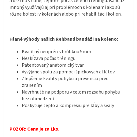
a drží ho v danej teplote počas celého tréningu. Bandáž
mnohý využívajú aj pri problémoch s kolenami ako sú
rôzne bolesti v kolenách alebo pri rehabilitácii kolien.
Hlané výhody našich Rehband bandáži na koleno:
Kvalitný neoprén s hrúbkou 5mm
Neskĺzava počas tréningu
Patentovaný anatomický tvar
Vyvýjané spolu za pomoci špičkových atlétov
Zlepšenie kvality pohybu a prevencia pred
zranením
Navrhnuté na podporu v celom rozsahu pohybu
bez obmedzení
Poskytuje teplo a kompresiu pre kĺby a svaly
POZOR: Cena je za 1ks.