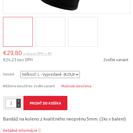
€29,80
€24,23 bez DPH
Zvoľte variant
Jednotková
cena:
Variant
Môžeme doručiť do:
Zvoľte variant
Možnosti doručenia
PRIDAŤ DO KOŠÍKA
Bandáž na koleno z kvalitného neoprénu 5mm. (1ks v balení)
Detailné informácie