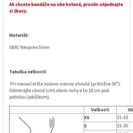
Ak chcete bandáže na obe kolená, prosím objednajte
si 2kusy.
Materiál:
SBR/ Neopren 5mm
Tabuľka veľkostí:
Pri meraní držte koleno mierne ohnuté (približne 30º).
Odmerajte obvod (cm) okolo nohy a to 10 cm pod
patelou (jabĺčkom).
Veľkosti
Ob
XS
31-33
S
33-35