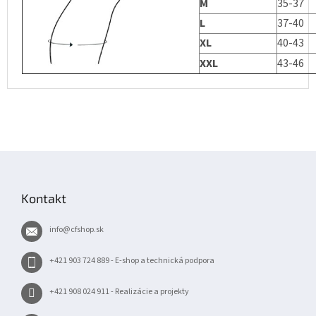
M
35-37
L
37-40
XL
40-43
XXL
43-46
Z
á
p
Kontakt
ä
t
info
@
cfshop.sk
i
e
+421 903 724 889 - E-shop a technická podpora
+421 908 024 911 - Realizácie a projekty