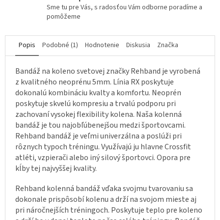
Sme tu pre Vás, s radosťou Vám odborne poradíme a
pomôžeme
Popis
Podobné (1)
Hodnotenie
Diskusia
Značka
Bandáž na koleno svetovej značky Rehband je vyrobená
z kvalitného neoprénu 5mm. Línia RX poskytuje
dokonalú kombináciu kvalty a komfortu. Neoprén
poskytuje skvelú kompresiu a trvalú podporu pri
zachovaní vysokej flexibility kolena. Naša kolenná
bandáž je tou najobľúbenejšou medzi športovcami.
Rehband bandáž je veľmi univerzálna a poslúži pri
rôznych typoch tréningu. Využívajú ju hlavne Crossfit
atléti, vzpierači alebo iný silový športovci. Opora pre
kĺby tej najvyššej kvality.
Rehband kolenná bandáž vďaka svojmu tvarovaniu sa
dokonale prispôsobí kolenu a drží na svojom mieste aj
pri náročnejších tréningoch. Poskytuje teplo pre koleno