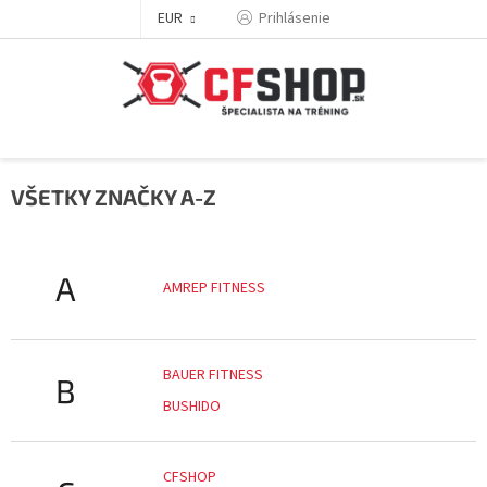
Prejsť
EUR
Prihlásenie
na
obsah
VŠETKY ZNAČKY A-Z
A
AMREP FITNESS
BAUER FITNESS
B
BUSHIDO
CFSHOP