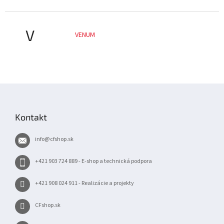
V
VENUM
Z
á
p
Kontakt
ä
t
info
@
cfshop.sk
i
e
+421 903 724 889 - E-shop a technická podpora
+421 908 024 911 - Realizácie a projekty
CFshop.sk