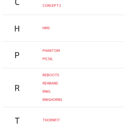
C
CONCEPT2
H
HMS
PHANTOM
P
PICSIL
REBOOTS
REHBAND
R
RING
RINGHORNS
T
THORNFIT