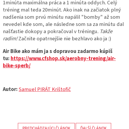
1minúta maximálna práca a 1 minúta oddych. Celý
tréning mal teda 20minút. Ako inak na začiatok plný
nadšenia som prvú minútu napálil "bomby" až som
nevedel kde som, ale následne som sa za minútu dal
našťastie dokopy a pokračoval v tréningu.
Takže
radím!
Začnite opatrnejšie nie bezhlavo ako ja :)
Air Bike ako mám ja s dopravou zadarmo kúpiš
tu:
https://www.cfshop.sk/aerobny-trening/air-
bike-sperb/
Autor:
Samuel PIRÁT Krištofič
PREDCHÁDZAJÚCI ČLÁNOK
ĎALŠÍ ČLÁNOK