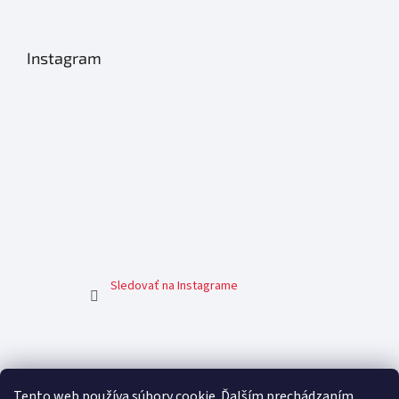
Instagram
Sledovať na Instagrame
Facebook
Tento web používa súbory cookie. Ďalším prechádzaním