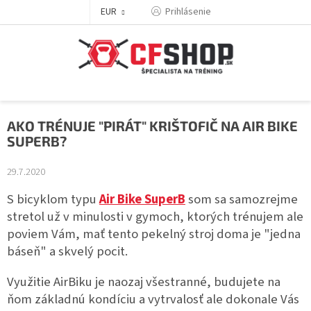
Prejsť
EUR
Prihlásenie
na
obsah
AKO TRÉNUJE "PIRÁT" KRIŠTOFIČ NA AIR BIKE
SUPERB?
29.7.2020
S bicyklom typu
Air Bike SuperB
som sa samozrejme
stretol už v minulosti v gymoch, ktorých trénujem ale
poviem Vám, mať tento pekelný stroj doma je "jedna
báseň" a skvelý pocit.
Využitie AirBiku je naozaj všestranné, budujete na
ňom základnú kondíciu a vytrvalosť ale dokonale Vás