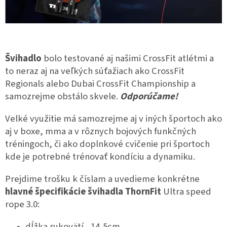
Švihadlo
bolo testované aj našimi CrossFit atlétmi a
to neraz aj na veľkých súťažiach ako CrossFit
Regionals alebo Dubai CrossFit Championship a
samozrejme obstálo skvele.
Odporúčame!
Velké využitie má samozrejme aj v iných športoch ako
aj v boxe, mma a v rôznych bojových funkčných
tréningoch, či ako doplnkové cvičenie pri športoch
kde je potrebné trénovať kondíciu a dynamiku.
Prejdime trošku k číslam a uvedieme konkrétne
hlavné špecifikácie švihadla ThornFit
Ultra speed
rope 3.0:
dĺžka rukovätí - 14,5cm