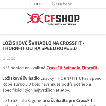
Prejsť
EUR
Prihlásenie
na
obsah
LOŽISKOVÉ ŠVIHADLO NA CROSSFIT -
THORNFIT ULTRA SPEED ROPE 3.0
13.1.2020
Náš pohľad na kvalitné
CrossFit švihadlo Thornfit
.
Ložiskové švihadlo
značky THORN+FIT Ultra Speed
Rope Turbo 3.0 bolo navrhnuté podľa potrieb a
špecifikácií tých najtvrdších atlétov.
Je to už naša 3. generácia
švihadla pre CrossFit
s