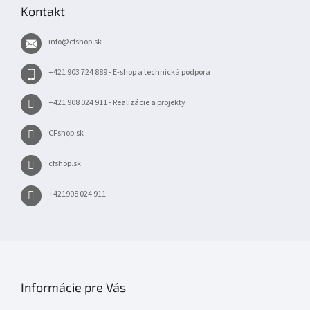
p
Kontakt
ä
t
info
@
cfshop.sk
i
e
+421 903 724 889 - E-shop a technická podpora
+421 908 024 911 - Realizácie a projekty
CFshop.sk
cfshop.sk
+421908 024 911
Informácie pre Vás