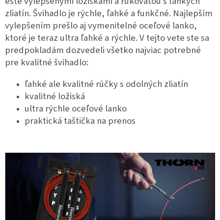
ešte vylepšenými ložiskami a rukoväťou s ľahkých
zliatín. Švihadlo je rýchle, ľahké a funkčné. Najlepším
vylepšením prešlo aj vymenitelné oceľové lanko,
ktoré je teraz ultra ľahké a rýchle. V tejto vete ste sa
predpokladám dozvedeli všetko najviac potrebné
pre kvalitné švihadlo:
ľahké ale kvalitné rúčky s odolných zliatín
kvalitné ložiská
ultra rýchle oceľové lanko
praktická taštička na prenos