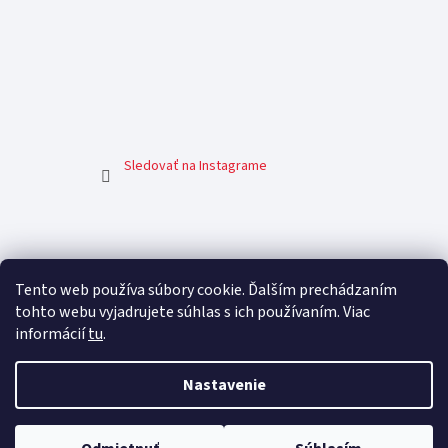
Sledovať na Instagrame
Facebook
Tento web používa súbory cookie. Ďalším prechádzaním
tohto webu vyjadrujete súhlas s ich používaním. Viac
informácií
tu
.
Nastavenie