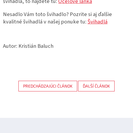
švihadla, to nájdete tu:
Oceľové lanka
Nesadlo Vám toto švihadlo? Pozrite si aj ďalšie
kvalitné švihadlá v našej ponuke tu:
Švihadlá
Autor: Kristián Baluch
PREDCHÁDZAJÚCI ČLÁNOK
ĎALŠÍ ČLÁNOK
Z
á