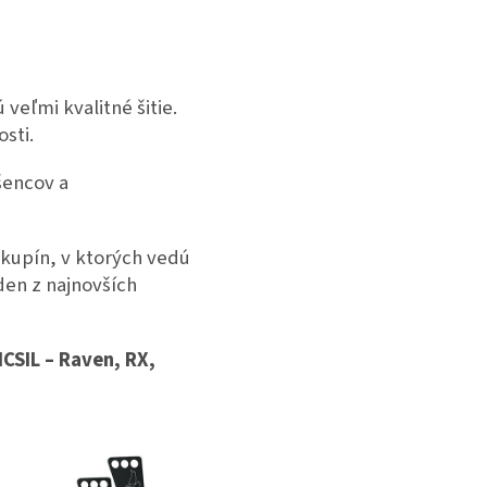
veľmi kvalitné šitie.
osti.
šencov a
skupín, v ktorých vedú
eden z najnovších
CSIL – Raven, RX,