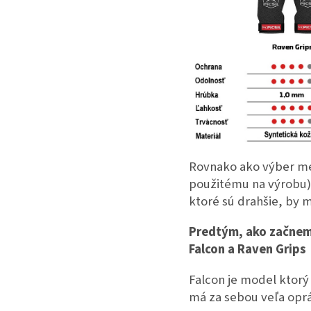
Rovnako ako výber me
použitému na výrobu),
ktoré sú drahšie, by ma
Predtým, ako začneme
Falcon a Raven Grips
Falcon je model ktorý 
má za sebou veľa opráv