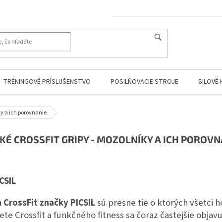
HĽADAŤ
TRÉNINGOVÉ PRÍSLUŠENSTVO
POSILŇOVACIE STROJE
SILOVÉ 
ky a ich porovnanie
KÉ CROSSFIT GRIPY - MOZOLNÍKY A ICH POROVN
CSIL
 CrossFit značky PICSIL
sú presne tie o ktorých všetci h
te Crossfit a funkčného fitness sa čoraz častejšie objav