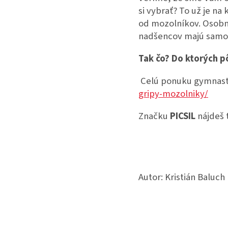
si vybrať? To už je n
od mozolníkov. Osobn
nadšencov majú samoz
Tak čo? Do ktorých pô
Celú ponuku gymnast
gripy-mozolniky/
Značku
PICSIL
nájdeš 
Autor: Kristián Baluch