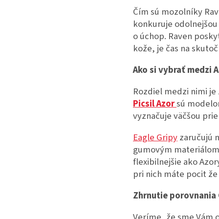
Čím sú mozolníky Rave
konkuruje odolnejšou 
o úchop. Raven poskyt
kože, je čas na skutoč
Ako si vybrať medzi A
Rozdiel medzi nimi je 
Picsil Azor
sú modelom
vyznačuje väčšou pri
Eagle Gripy
zaručujú n
gumovým materiálom 
flexibilnejšie ako Azo
pri nich máte pocit ž
Zhrnutie porovnania
Veríme, že sme Vám ob