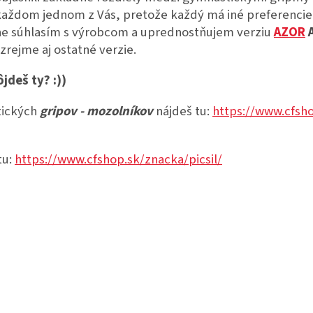
a každom jednom z Vás, pretože každý má iné preferencie
e súhlasím s výrobcom a uprednostňujem verziu
AZOR
rejme aj ostatné verzie.
jdeš ty? :))
ických
gripov - mozolníkov
nájdeš tu:
https://www.cfsh
tu:
https://www.cfshop.sk/znacka/picsil/