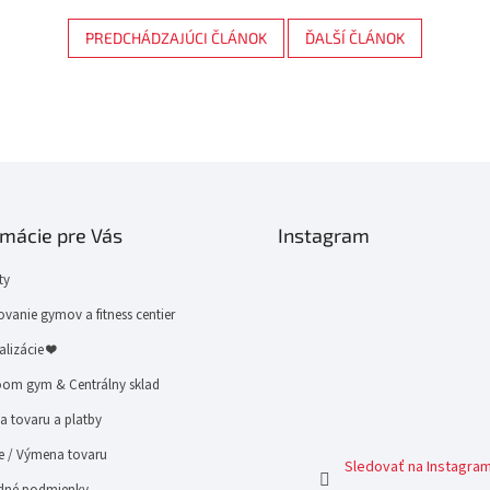
PREDCHÁDZAJÚCI ČLÁNOK
ĎALŠÍ ČLÁNOK
rmácie pre Vás
Instagram
ty
vanie gymov a fitness centier
alizácie ❤
om gym & Centrálny sklad
 tovaru a platby
e / Výmena tovaru
Sledovať na Instagra