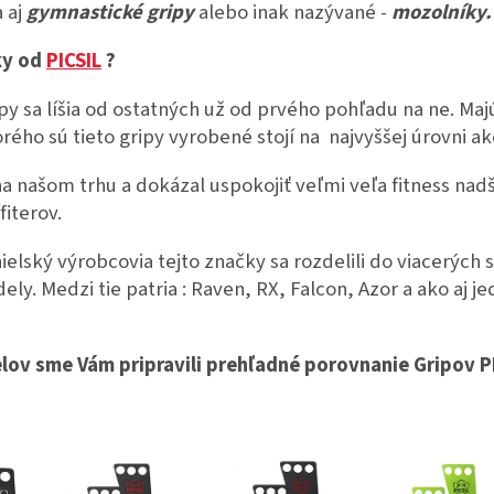
 aj
gymnastické gripy
alebo inak nazývané -
mozolníky.
ky od
PICSIL
?
y sa líšia od ostatných už od prvého pohľadu na ne. Majú 
orého sú tieto gripy vyrobené stojí na najvyššej úrovni ak
na našom trhu a dokázal uspokojiť veľmi veľa fitness nad
iterov.
elský výrobcovia tejto značky sa rozdelili do viacerých 
dely. Medzi tie patria : Raven, RX, Falcon, Azor a ako aj j
ov sme Vám pripravili prehľadné porovnanie Gripov PI