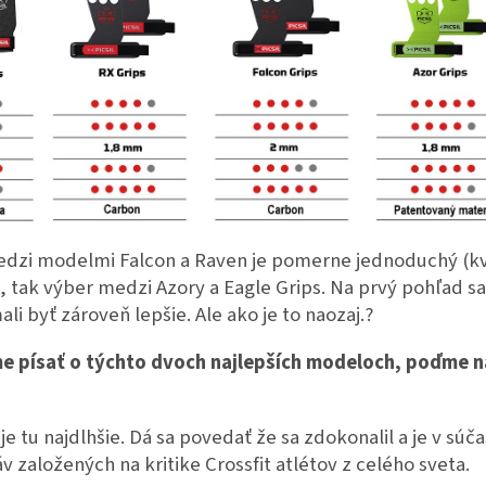
dzi modelmi Falcon a Raven je pomerne jednoduchý (kv
 tak výber medzi Azory a Eagle Grips. Na prvý pohľad sa
li byť zároveň lepšie. Ale ako je to naozaj.?
 písať o týchto dvoch najlepších modeloch, poďme na
je tu najdlhšie. Dá sa povedať že sa zdokonalil a je v s
 založených na kritike Crossfit atlétov z celého sveta.