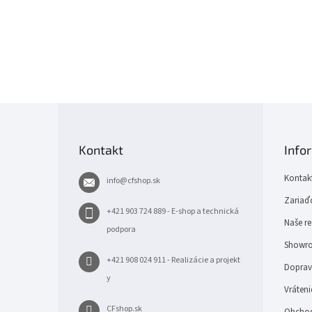
Z
á
p
Kontakt
Info
ä
t
Kontak
info
@
cfshop.sk
i
e
Zariaďo
+421 903 724 889 - E-shop a technická
Naše re
podpora
Showro
+421 908 024 911 - Realizácie a projekt
Doprava
y
Vráteni
CFshop.sk