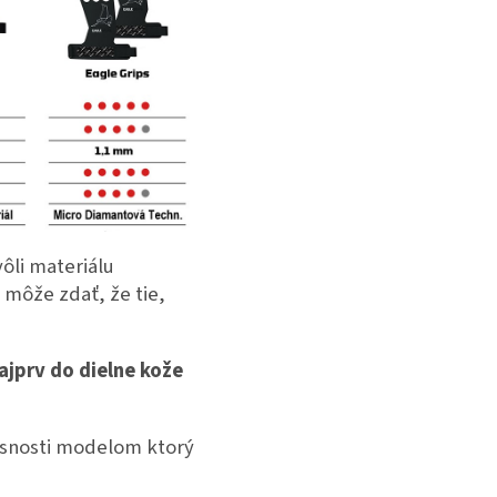
ôli materiálu
 môže zdať, že tie,
jprv do dielne kože
účasnosti modelom ktorý