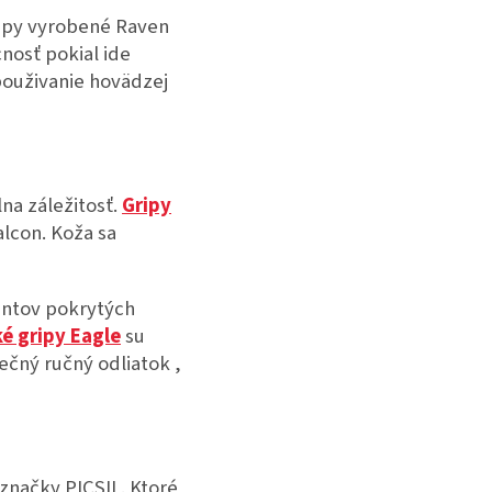
ripy vyrobené Raven
nosť pokial ide
použivanie hovädzej
na záležitosť.
Gripy
lcon. Koža sa
mantov pokrytých
é gripy Eagle
su
nečný ručný odliatok ,
značky PICSIL. Ktoré