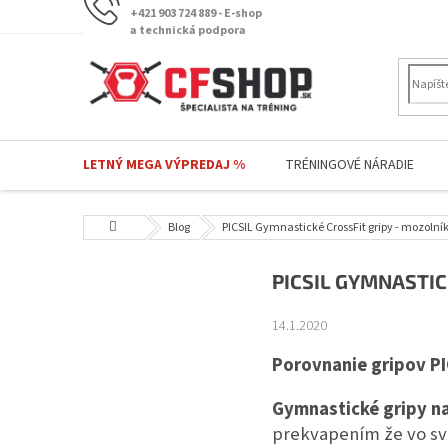
Prejsť
+421 903 724 889 - E-shop
na
a technická podpora
obsah
LETNÝ MEGA VÝPREDAJ %
TRÉNINGOVÉ NÁRADIE
Domov
Blog
PICSIL Gymnastické CrossFit gripy - mozolní
PICSIL GYMNASTIC
14.1.2020
Porovnanie gripov PI
Gymnastické gripy na
prekvapením že vo sve