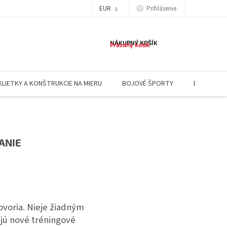
EUR
Prihlásenie
NÁKUPNÝ KOŠÍK
Prázdny košík
KLIETKY A KONŠTRUKCIE NA MIERU
BOJOVÉ ŠPORTY
BLOG
ANIE
ovoria. Nieje žiadným
ujú nové tréningové