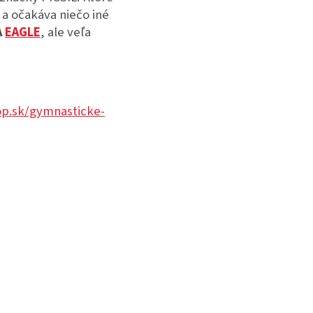
 a očakáva niečo iné
A
EAGLE
, ale veľa
op.sk/gymnasticke-