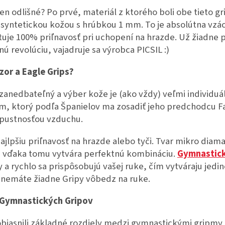
n odlišné? Po prvé, materiál z ktorého boli obe tieto g
syntetickou kožou s hrúbkou 1 mm. To je absolútna vzác
uje 100% priľnavosť pri uchopení na hrazde. Už žiadne 
nú revolúciu, vajadruje sa výrobca PICSIL :)
zor a Eagle Grips?
zanedbateľný a výber kože je (ako vždy) veľmi individuál
, ktorý podľa Španielov ma zosadiť jeho predchodcu Fa
epustnosťou vzduchu.
ajlpšiu priľnavosť na hrazde alebo tyči. Tvar mikro dia
vďaka tomu vytvára perfektnú kombináciu.
Gymnastick
ry a rychlo sa prispôsobujú vašej ruke, čím vytváraju jedi
e nemáte žiadne Gripy vôbedz na ruke.
 Gymnastických Gripov
jasnili základné rozdiely medzi gymnastickými gripmy 