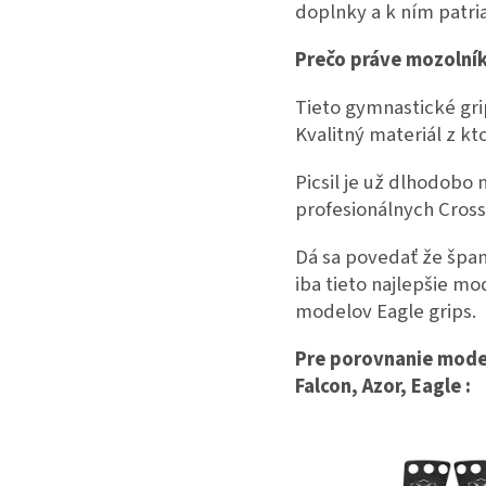
doplnky a k ním patria
Prečo práve mozolní
Tieto gymnastické grip
Kvalitný materiál z kt
Picsil je už dlhodobo 
profesionálnych Crossf
Dá sa povedať že špani
iba tieto najlepšie mo
modelov Eagle grips.
Pre porovnanie model
Falcon, Azor, Eagle :