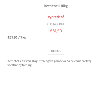
Kettlebell 16kg
Priemerné
hodnotenie
Vypredané
produktu
€50 bez DPH
je
5,0
€61,50
z
Jednotková
€61,50 / 1 ks
5
cena:
hviezdičiek.
DETAIL
Kettlebell cast iron 16kg - tréningová pomôcka na cvičenie pre tvoj
všestranný tréning.