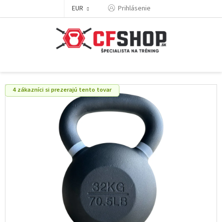
Prejsť
EUR
Prihlásenie
na
obsah