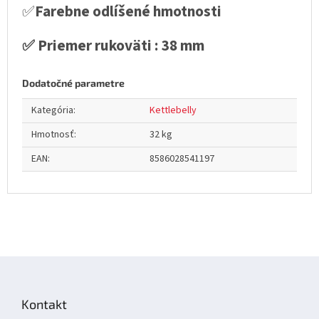
✅
Farebne odlíšené hmotnosti
✅ Priemer rukoväti : 38 mm
Dodatočné parametre
Kategória
:
Kettlebelly
Hmotnosť
:
32 kg
EAN
:
8586028541197
Z
á
p
Kontakt
ä