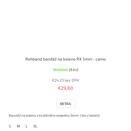
Rehband bandáž na koleno RX 5mm - camo
Skladom
(6 ks)
€24,23 bez DPH
€29,80
DETAIL
Bandáž na koleno z kvalitného neoprénu 5mm. (1ks v balení)
S
M
L
XL