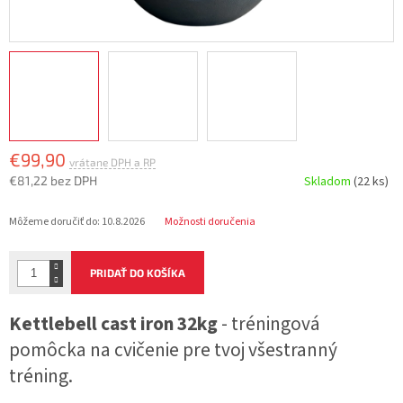
€99,90
€81,22 bez DPH
Skladom
(22 ks)
Jednotková
Môžeme doručiť do:
10.8.2026
Možnosti doručenia
cena:
PRIDAŤ DO KOŠÍKA
Kettlebell cast iron 32kg
- tréningová
pomôcka na cvičenie pre tvoj všestranný
tréning.