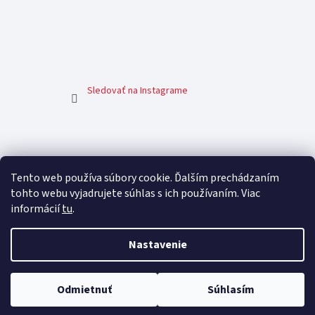
Sledovať na Instagrame
Facebook
Tento web používa súbory cookie. Ďalším prechádzaním
tohto webu vyjadrujete súhlas s ich používaním. Viac
informácií
tu
.
Nastavenie
Odmietnuť
Súhlasím