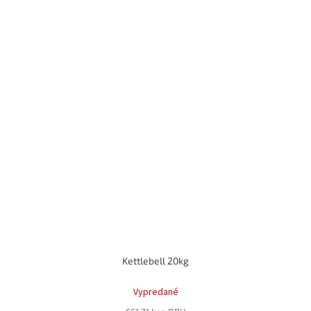
Kettlebell 20kg
Priemerné
hodnotenie
Vypredané
produktu