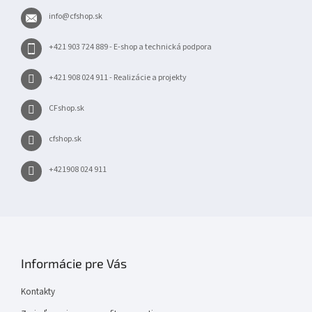
t
info
@
cfshop.sk
i
e
+421 903 724 889 - E-shop a technická podpora
+421 908 024 911 - Realizácie a projekty
CFshop.sk
cfshop.sk
+421908 024 911
Informácie pre Vás
Kontakty