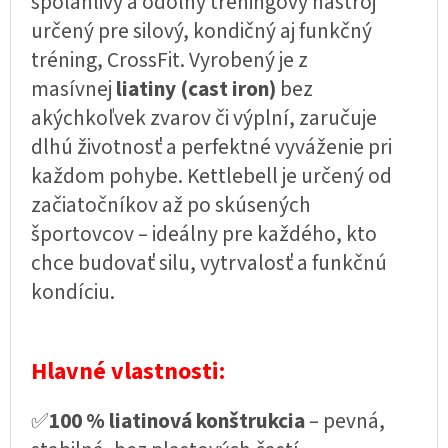
spoľahlivý a odolný tréningový nástroj
určený pre silový, kondičný aj funkčný
tréning, CrossFit. Vyrobený je z
masívnej
liatiny (cast iron)
bez
akýchkoľvek zvarov či výplní, zaručuje
dlhú životnosť a perfektné vyváženie pri
každom pohybe. Kettlebell je určený od
začiatočníkov až po skúsených
športovcov – ideálny pre každého, kto
chce budovať silu, vytrvalosť a funkčnú
kondíciu.
Hlavné vlastnosti:
✅
100 %
liatinová konštrukcia
– pevná,