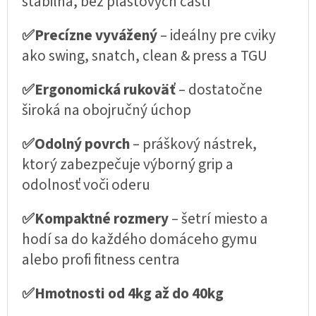
stabilná, bez plastových častí
✅Precízne vyvážený
– ideálny pre cviky
ako swing, snatch, clean & press a TGU
✅Ergonomická rukoväť
– dostatočne
široká na obojručný úchop
✅Odolný povrch
– práškový nástrek,
ktorý zabezpečuje výborný grip a
odolnosť voči oderu
✅Kompaktné rozmery
– šetrí miesto a
hodí sa do každého domáceho gymu
alebo profi fitness centra
✅Hmotnosti od 4kg až do 40kg