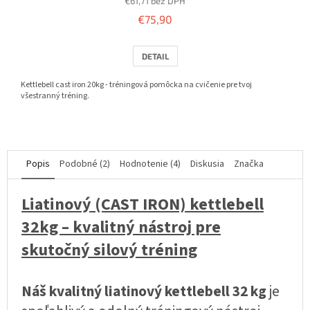
€61,71 bez DPH
je
5,0
€75,90
z
5
DETAIL
hviezdičiek.
Kettlebell cast iron 20kg - tréningová pomôcka na cvičenie pre tvoj
všestranný tréning.
Popis
Podobné (2)
Hodnotenie (4)
Diskusia
Značka
Liatinový (CAST IRON) kettlebell
32kg – kvalitný nástroj pre
skutočný silový tréning
Náš kvalitný liatinový kettlebell 32 kg
je